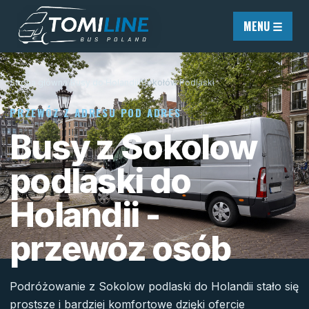
Przejdź do treści
MENU ☰
Strona główna
/
Busy do Holandii
/
Sokołów Podlaski
PRZEWÓZ Z ADRESU POD ADRES
Busy z Sokolow
podlaski do
Holandii -
przewóz osób
Podróżowanie z Sokolow podlaski do Holandii stało się
prostsze i bardziej komfortowe dzięki ofercie