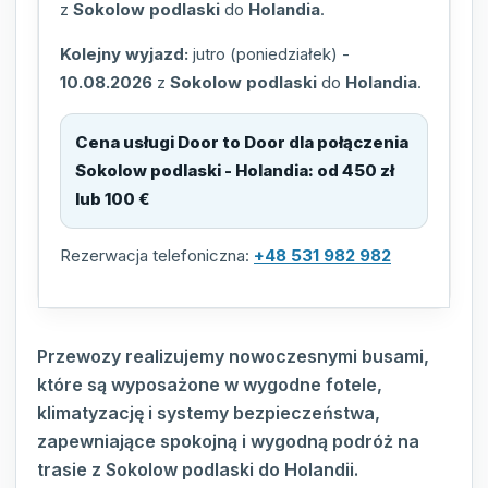
z
Sokolow podlaski
do
Holandia
.
Kolejny wyjazd:
jutro (poniedziałek)
-
10.08.2026
z
Sokolow podlaski
do
Holandia
.
Cena usługi Door to Door dla połączenia
Sokolow podlaski - Holandia
:
od 450 zł
lub 100 €
Rezerwacja telefoniczna:
+48 531 982 982
Przewozy realizujemy nowoczesnymi busami,
które są wyposażone w wygodne fotele,
klimatyzację i systemy bezpieczeństwa,
zapewniające spokojną i wygodną podróż na
trasie z Sokolow podlaski do Holandii.