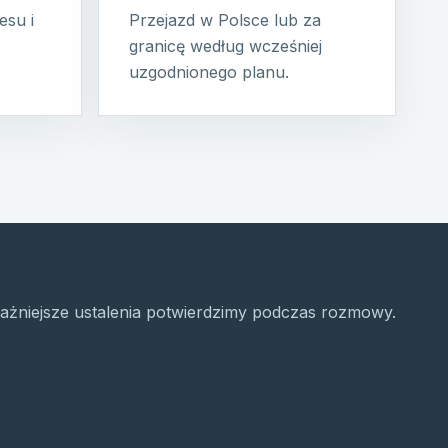
esu i
Przejazd w Polsce lub za
granicę według wcześniej
uzgodnionego planu.
ażniejsze ustalenia potwierdzimy podczas rozmowy.