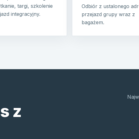
tkanie, targi, szkolenie
Odbiór z ustalonego adr
jazd integracyjny.
przejazd grupy wraz z
bagażem.
Najw
s z