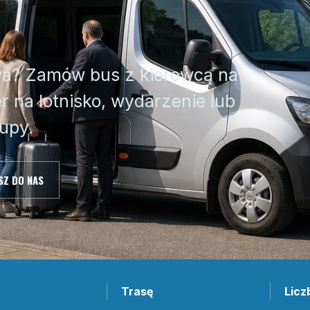
wa? Zamów bus z kierowcą na
r na lotnisko, wydarzenie lub
upy.
SZ DO NAS
Trasę
Licz