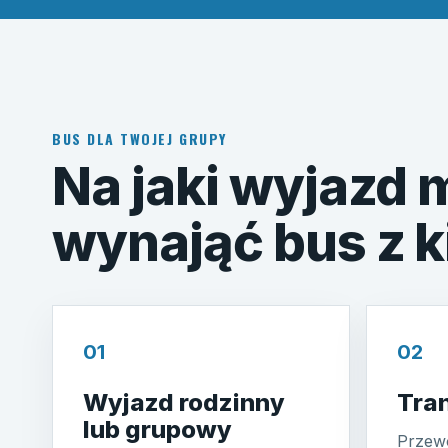
BUS DLA TWOJEJ GRUPY
Na jaki wyjazd
wynająć bus z 
01
02
Wyjazd rodzinny
Tra
lub grupowy
Przewó