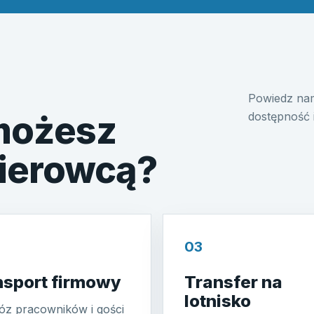
Powiedz nam
 możesz
dostępność 
kierowcą?
03
nsport firmowy
Transfer na
lotnisko
z pracowników i gości