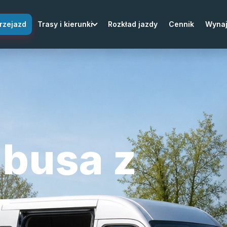
rzejazd
Trasy i kierunki
Rozkład jazdy
Cennik
Wyna
busa z
-