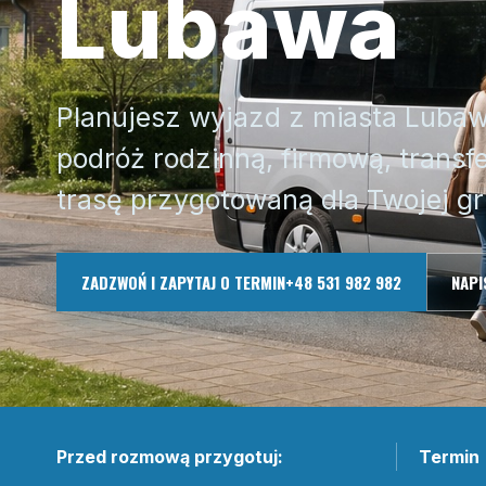
Lubawa
Planujesz wyjazd z miasta Luba
podróż rodzinną, firmową, transfe
trasę przygotowaną dla Twojej gr
ZADZWOŃ I ZAPYTAJ O TERMIN
+48 531 982 982
NAPI
Przed rozmową przygotuj:
Termin