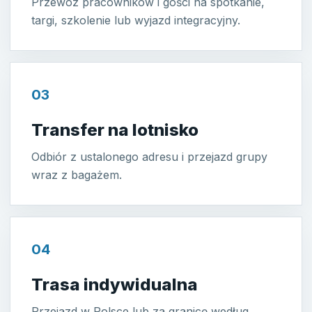
Przewóz pracowników i gości na spotkanie,
targi, szkolenie lub wyjazd integracyjny.
03
Transfer na lotnisko
Odbiór z ustalonego adresu i przejazd grupy
wraz z bagażem.
04
Trasa indywidualna
Przejazd w Polsce lub za granicę według