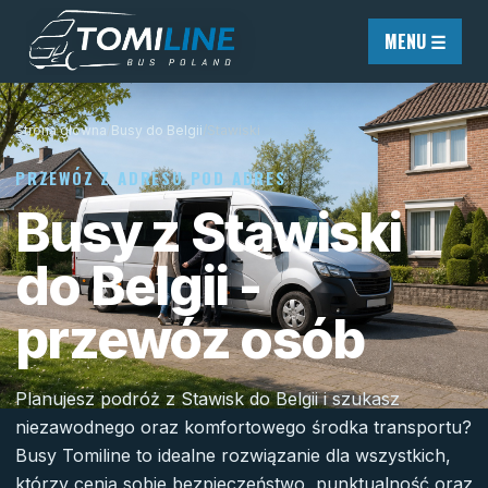
Przejdź do treści
MENU ☰
Strona główna
/
Busy do Belgii
/
Stawiski
PRZEWÓZ Z ADRESU POD ADRES
Busy z Stawiski
do Belgii -
przewóz osób
Planujesz podróż z Stawisk do Belgii i szukasz
niezawodnego oraz komfortowego środka transportu?
Busy Tomiline to idealne rozwiązanie dla wszystkich,
którzy cenią sobie bezpieczeństwo, punktualność oraz