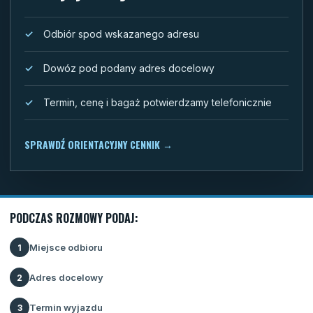
Odbiór spod wskazanego adresu
Dowóz pod podany adres docelowy
Termin, cenę i bagaż potwierdzamy telefonicznie
SPRAWDŹ ORIENTACYJNY CENNIK
→
PODCZAS ROZMOWY PODAJ:
Miejsce odbioru
1
Adres docelowy
2
Termin wyjazdu
3