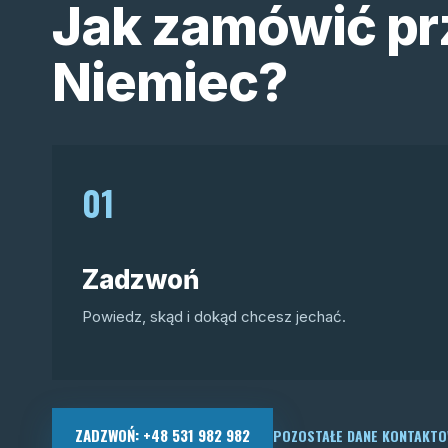
Jak zamówić pr
Niemiec?
01
Zadzwoń
Powiedz, skąd i dokąd chcesz jechać.
ZADZWOŃ: +48 531 982 982
POZOSTAŁE DANE KONTAKT