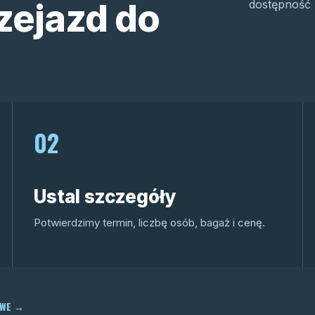
zejazd do
dostępność 
02
Ustal szczegóły
Potwierdzimy termin, liczbę osób, bagaż i cenę.
OWE
→