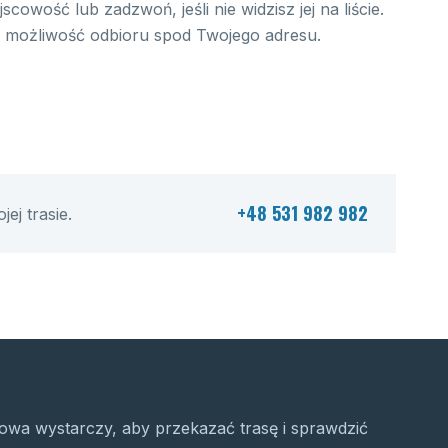
scowość lub zadzwoń, jeśli nie widzisz jej na liście.
możliwość odbioru spod Twojego adresu.
+48 531 982 982
j trasie.
wa wystarczy, aby przekazać trasę i sprawdzić