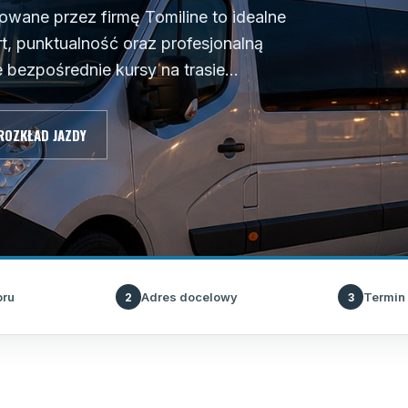
owane przez firmę Tomiline to idealne
t, punktualność oraz profesjonalną
bezpośrednie kursy na trasie...
ROZKŁAD JAZDY
oru
Adres docelowy
Termin
2
3