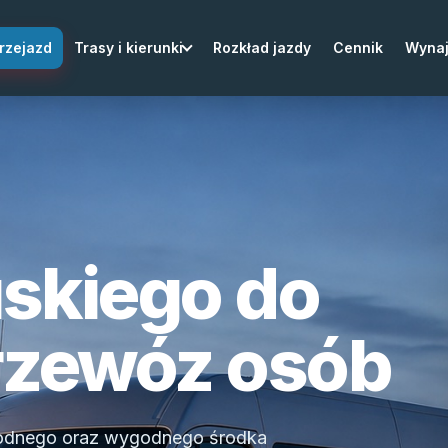
rzejazd
Trasy i kierunki
Rozkład jazdy
Cennik
Wyna
skiego do
rzewóz osób
wodnego oraz wygodnego środka