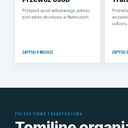
Przejazd spod wskazanego adresu
Przewóz
pod adres docelowy w Niemczech.
wcześni
odbioru 
ZAPYTAJ O MIEJSCE
ZAPYTAJ 
POLSKA FIRMA TRANSPORTOWA
Tomiline organ