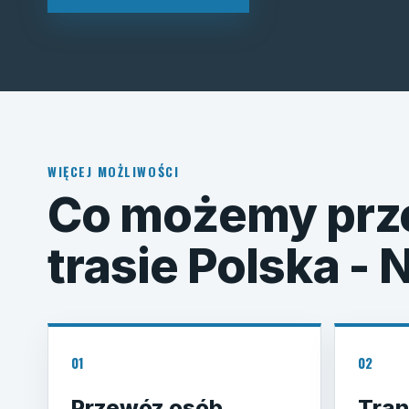
WIĘCEJ MOŻLIWOŚCI
Co możemy prz
trasie Polska -
01
02
Przewóz osób
Tran