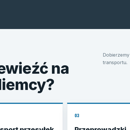
Dobierzemy 
ewieźć na
transportu.
 Niemcy?
03
sport przesyłek
Przeprowadzki