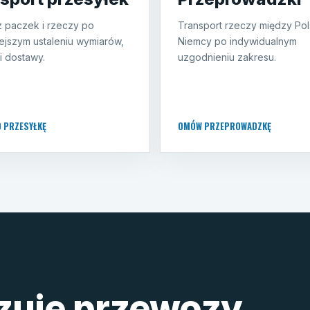
 paczek i rzeczy po
Transport rzeczy między Pol
ejszym ustaleniu wymiarów,
Niemcy po indywidualnym
i dostawy.
uzgodnieniu zakresu.
O PRZESYŁKĘ
OMÓW PRZEPROWADZKĘ
izuje przewozy