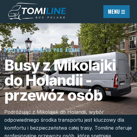
Przejdź do treści
MENU ☰
Strona główna
/
Busy do Holandii
/
Mikołajki
PRZEWÓZ Z ADRESU POD ADRES
Busy z Mikolajki
do Holandii -
przewóz osób
Podróżując z Mikolajek do Holandii, wybór
odpowiedniego środka transportu jest kluczowy dla
komfortu i bezpieczeństwa całej trasy. Tomiline oferuje
profesjonalne przewozy osób, które spełniają