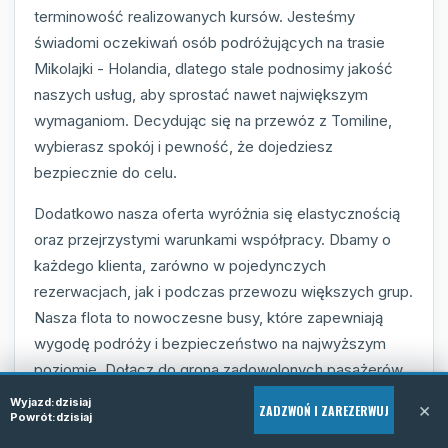
terminowość realizowanych kursów. Jesteśmy
świadomi oczekiwań osób podróżujących na trasie
Mikolajki - Holandia, dlatego stale podnosimy jakość
naszych usług, aby sprostać nawet największym
wymaganiom. Decydując się na przewóz z Tomiline,
wybierasz spokój i pewność, że dojedziesz
bezpiecznie do celu.
Dodatkowo nasza oferta wyróżnia się elastycznością
oraz przejrzystymi warunkami współpracy. Dbamy o
każdego klienta, zarówno w pojedynczych
rezerwacjach, jak i podczas przewozu większych grup.
Nasza flota to nowoczesne busy, które zapewniają
wygodę podróży i bezpieczeństwo na najwyższym
poziomie. Dołącz do grona zadowolonych pasażerów
Tomiline i przekonaj się, jak przyjemna może być
Wyjazd:
dzisiaj
×
ZADZWOŃ I ZAREZERWUJ
Powrót:
dzisiaj
podróż z Mikolajek do Holandii.