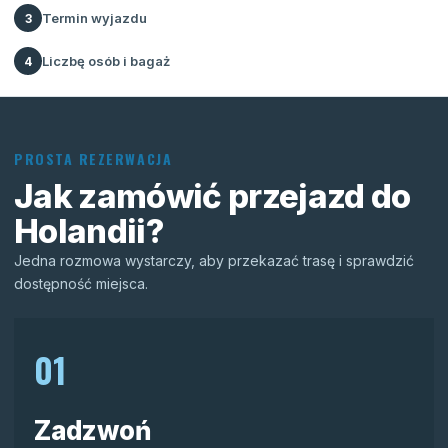
Termin wyjazdu
3
Liczbę osób i bagaż
4
PROSTA REZERWACJA
Jak zamówić przejazd do
Holandii?
Jedna rozmowa wystarczy, aby przekazać trasę i sprawdzić
dostępność miejsca.
01
Zadzwoń