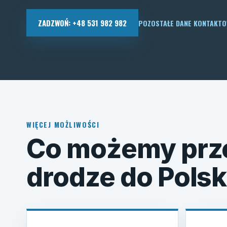
ZADZWOŃ: +48 531 982 982
POZOSTAŁE DANE KONTAKT
WIĘCEJ MOŻLIWOŚCI
Co możemy prz
drodze do Polsk