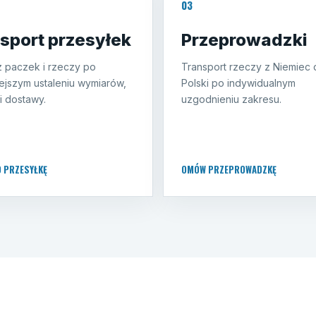
03
sport przesyłek
Przeprowadzki
 paczek i rzeczy po
Transport rzeczy z Niemiec 
ejszym ustaleniu wymiarów,
Polski po indywidualnym
i dostawy.
uzgodnieniu zakresu.
O PRZESYŁKĘ
OMÓW PRZEPROWADZKĘ