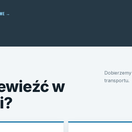
OWE
→
Dobierzemy 
ewieźć w
transportu.
i?