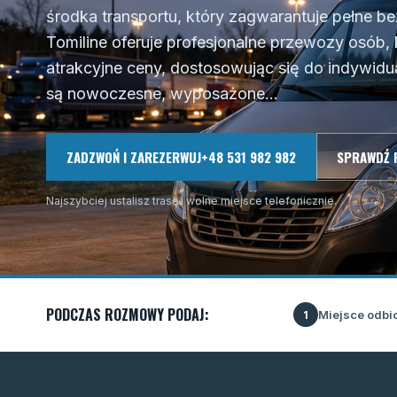
środka transportu, który zagwarantuje pełne b
Tomiline oferuje profesjonalne przewozy osób,
atrakcyjne ceny, dostosowując się do indywidu
są nowoczesne, wyposażone...
ZADZWOŃ I ZAREZERWUJ
+48 531 982 982
SPRAWDŹ 
Najszybciej ustalisz trasę i wolne miejsce telefonicznie.
PODCZAS ROZMOWY PODAJ:
Miejsce odbi
1