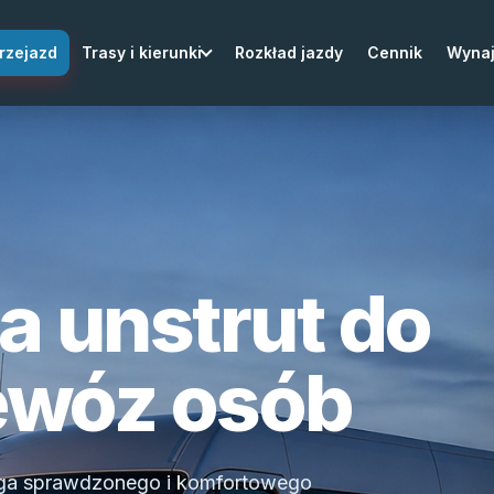
rzejazd
Trasy i kierunki
Rozkład jazdy
Cennik
Wyna
a unstrut do
zewóz osób
aga sprawdzonego i komfortowego