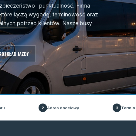
ezpieczeństwo i punktualność. Firma
 które łączą wygodę, terminowość oraz
alnych potrzeb klientów. Nasze busy
ROZKŁAD JAZDY
oru
Adres docelowy
Termin
2
3