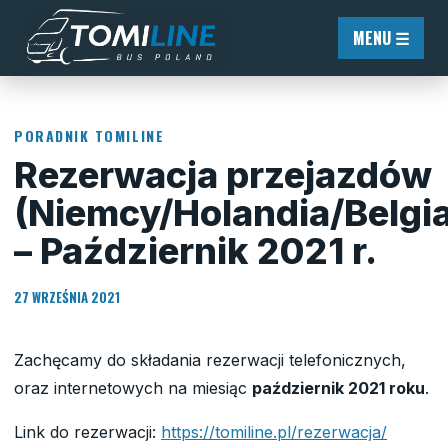
Przejdź do treści
MENU ☰
PORADNIK TOMILINE
Rezerwacja przejazdów
(Niemcy/Holandia/Belgi
– Październik 2021 r.
27 WRZEŚNIA 2021
Zachęcamy do składania rezerwacji telefonicznych,
oraz internetowych na miesiąc
październik 2021 roku
.
Link do rezerwacji:
https://tomiline.pl/rezerwacja/