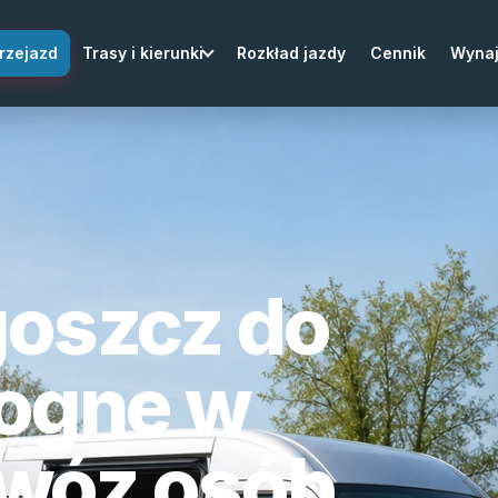
rzejazd
Trasy i kierunki
Rozkład jazdy
Cennik
Wyna
goszcz do
togne w
zewóz osób