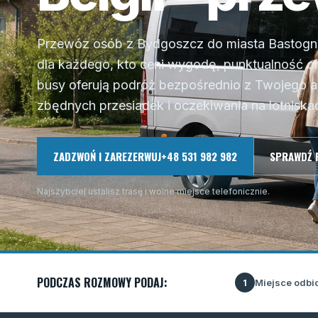
Przewóz osób z Bydgoszcz do miasta Bastogne 
dla każdego, kto ceni wygodę, punktualność o
busy oferują podróż bezpośrednio z Twojego a
zbędnych przesiadek i oczekiwania na lotniskac
ZADZWOŃ I ZAREZERWUJ
+48 531 982 982
SPRAWDŹ 
Najszybciej ustalisz trasę i wolne miejsce telefonicznie.
PODCZAS ROZMOWY PODAJ:
Miejsce odbi
1