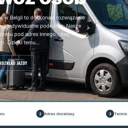
w Belgii to doskonałe rozwiązanie
raz indywidualne podejście. Nasze
dresu pod adres innego - bez
h. Dzięki temu...
ROZKŁAD JAZDY
oru
Adres docelowy
Termin
2
3