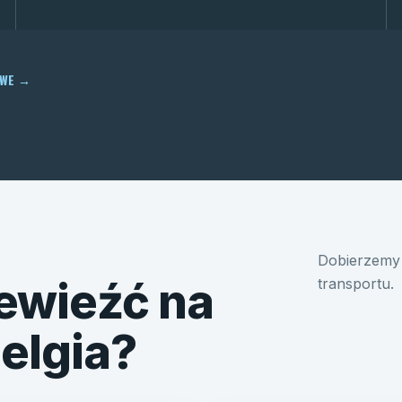
OWE
→
Dobierzemy 
ewieźć na
transportu.
Belgia?