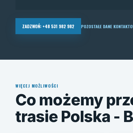
ZADZWOŃ: +48 531 982 982
POZOSTAŁE DANE KONTAKT
WIĘCEJ MOŻLIWOŚCI
Co możemy prz
trasie Polska - 