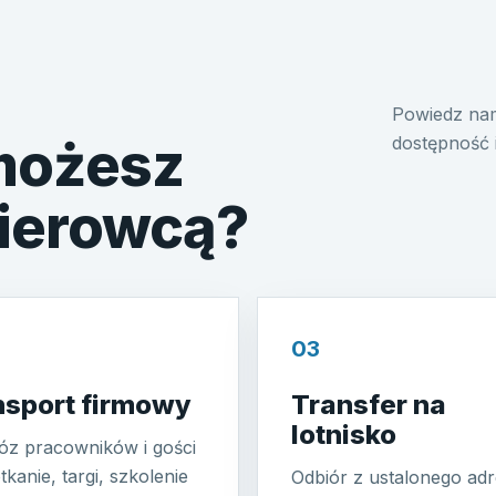
Powiedz nam
 możesz
dostępność 
kierowcą?
03
nsport firmowy
Transfer na
lotnisko
z pracowników i gości
tkanie, targi, szkolenie
Odbiór z ustalonego adr