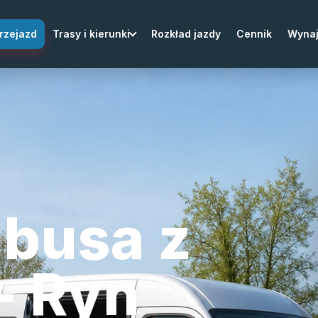
rzejazd
Trasy i kierunki
Rozkład jazdy
Cennik
Wyna
busa z
- Ryn