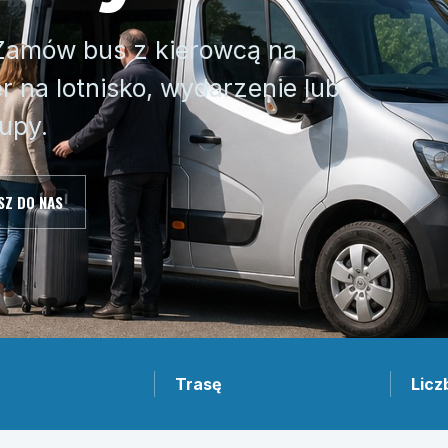
 Zamów bus z kierowcą na
r na lotnisko, wydarzenie lub
upy.
SZ DO NAS
Trasę
Licz