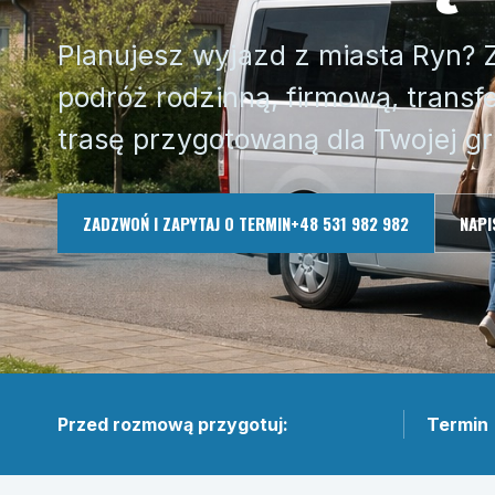
Planujesz wyjazd z miasta Ryn?
podróż rodzinną, firmową, transfe
trasę przygotowaną dla Twojej gr
ZADZWOŃ I ZAPYTAJ O TERMIN
+48 531 982 982
NAPI
Przed rozmową przygotuj:
Termin