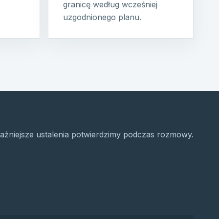
granicę według wcześniej
uzgodnionego planu.
ażniejsze ustalenia potwierdzimy podczas rozmowy.