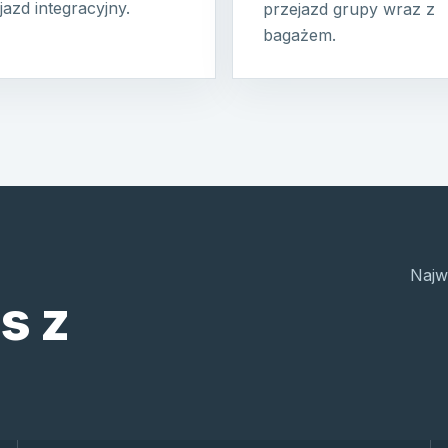
jazd integracyjny.
przejazd grupy wraz z
bagażem.
Najw
s z