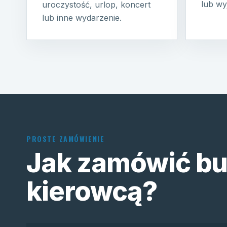
lub wy
uroczystość, urlop, koncert
lub inne wydarzenie.
PROSTE ZAMÓWIENIE
Jak zamówić bu
kierowcą?