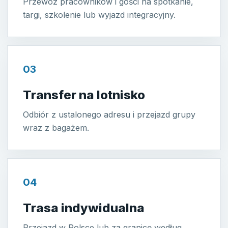
Przewóz pracowników i gości na spotkanie,
targi, szkolenie lub wyjazd integracyjny.
03
Transfer na lotnisko
Odbiór z ustalonego adresu i przejazd grupy
wraz z bagażem.
04
Trasa indywidualna
Przejazd w Polsce lub za granicę według