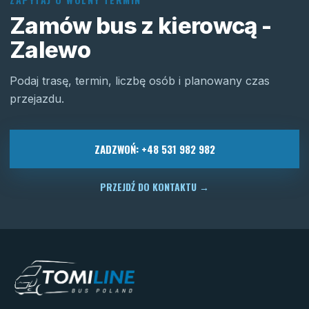
Zamów bus z kierowcą -
Zalewo
Podaj trasę, termin, liczbę osób i planowany czas
przejazdu.
ZADZWOŃ: +48 531 982 982
PRZEJDŹ DO KONTAKTU
→