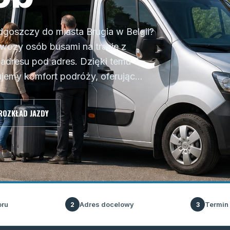
dgoszczy do miasta Brugia w Belgii?
ewozy osób busami na trasie z
 adresu pod adres. Dzięki temu
jemy komfort podróży, oferując...
ROZKŁAD JAZDY
oru
Adres docelowy
Termin
2
3