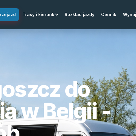
rzejazd
Trasy i kierunki
Rozkład jazdy
Cennik
Wyna
goszcz do
a w Belgii -
ób