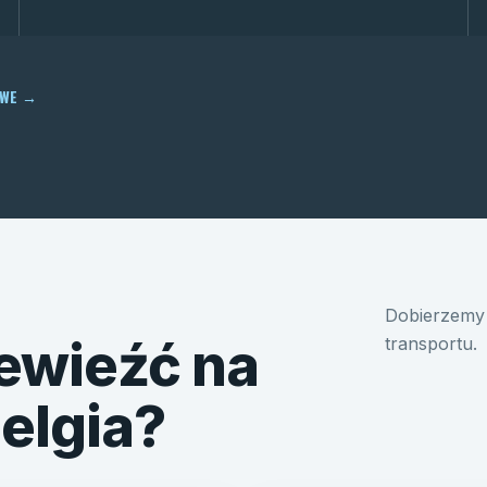
OWE
→
Dobierzemy 
ewieźć na
transportu.
Belgia?