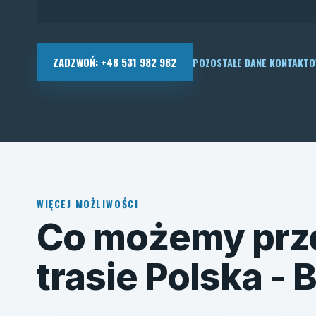
ZADZWOŃ: +48 531 982 982
POZOSTAŁE DANE KONTAKT
WIĘCEJ MOŻLIWOŚCI
Co możemy prz
trasie Polska - 