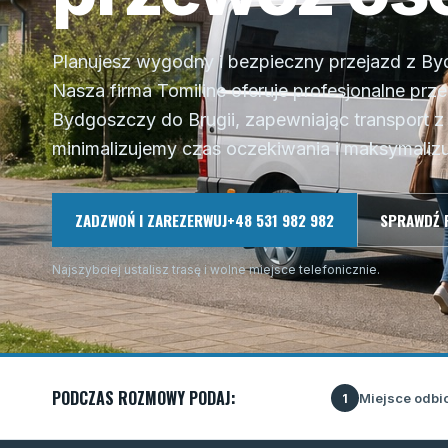
Planujesz wygodny i bezpieczny przejazd z By
Nasza firma Tomiline oferuje profesjonalne prz
Bydgoszczy do Brugii, zapewniając transport z
minimalizujemy czas oczekiwania i maksymalizu
ZADZWOŃ I ZAREZERWUJ
+48 531 982 982
SPRAWDŹ 
Najszybciej ustalisz trasę i wolne miejsce telefonicznie.
PODCZAS ROZMOWY PODAJ:
Miejsce odbi
1