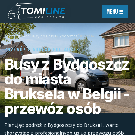
Przejdź do treści
MENU ☰
Strona główna
/
Busy do Belgii
/
Bydgoszcz
/
Bruksela
PRZEWÓZ Z ADRESU POD ADRES
Busy z Bydgoszcz
do miasta
Bruksela w Belgii -
przewóz osób
Planując podróż z Bydgoszczy do Brukseli, warto
skorzystać z profesjonalnych usług przewozu osób