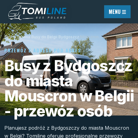
Przejdź do treści
MENU ☰
Strona główna
/
Busy do Belgii
/
Bydgoszcz
/
Mouscron
PRZEWÓZ Z ADRESU POD ADRES
Busy z Bydgoszcz
do miasta
Mouscron w Belgii
- przewóz osób
Planujesz podróż z Bydgoszczy do miasta Mouscron
w Belgii? Tomiline oferuje profesjonalne przewozy