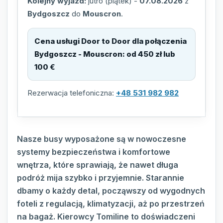
Kolejny wyjazd:
jutro (piątek)
-
07.08.2026
z
Bydgoszcz
do
Mouscron
.
Cena usługi Door to Door dla połączenia
Bydgoszcz - Mouscron
:
od 450 zł lub
100 €
Rezerwacja telefoniczna:
+48 531 982 982
Nasze busy wyposażone są w nowoczesne
systemy bezpieczeństwa i komfortowe
wnętrza, które sprawiają, że nawet długa
podróż mija szybko i przyjemnie. Starannie
dbamy o każdy detal, począwszy od wygodnych
foteli z regulacją, klimatyzacji, aż po przestrzeń
na bagaż. Kierowcy Tomiline to doświadczeni