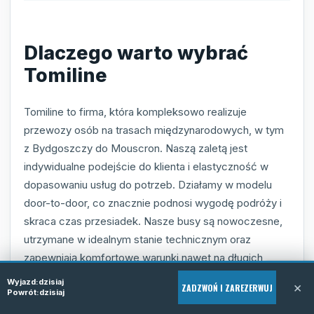
Dlaczego warto wybrać
Tomiline
Tomiline to firma, która kompleksowo realizuje
przewozy osób na trasach międzynarodowych, w tym
z Bydgoszczy do Mouscron. Naszą zaletą jest
indywidualne podejście do klienta i elastyczność w
dopasowaniu usług do potrzeb. Działamy w modelu
door-to-door, co znacznie podnosi wygodę podróży i
skraca czas przesiadek. Nasze busy są nowoczesne,
utrzymane w idealnym stanie technicznym oraz
zapewniają komfortowe warunki nawet na długich
trasach.
Wyjazd:
dzisiaj
×
ZADZWOŃ I ZAREZERWUJ
Powrót:
dzisiaj
Decydując się na Tomiline, otrzymujesz nie tylko