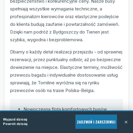
bezpieczeństwo i konkurencyjne ceny. Nasze busy
spełniają wszystkie wymagania techniczne, a
profesjonalizm kierowców oraz elastyczne podejście
do klienta budują zaufanie i powtarzalność zamówień.
Dzięki nam podróż z Bydgoszczy do Tienen jest
szybka, wygodna i bezproblemowa.
Dbamy o każdy detal realizacji przejazdu - od sprawnej
rezerwacji, przez punktualny odbiór, aż po bezpieczne
dowiezienie na miejsce. Elastyczne terminy, możliwość
przewozu bagażu i indywidualne dostosowanie usług
sprawiają, że Tomiline wyróżnia się na rynku
przewozów osób na trasie Polska-Belgia.
Nowoczesna flota komfortowych busów
Profesjonalni i doświadczeni kierowcy
Wyjazd:
dzisiaj
×
ZADZWOŃ I ZAREZERWUJ
Szybka i prosta rezerwacja telefoniczna
Powrót:
dzisiaj
Usługi door-to-door dopasowane do klienta