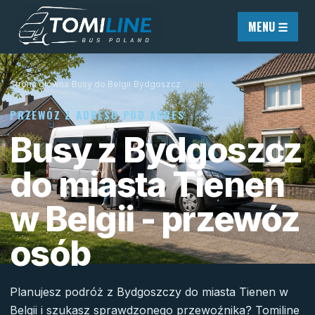
Przejdź do treści
MENU ☰
Strona główna
/
Busy do Belgii
/
Bydgoszcz
/
Tienen
PRZEWÓZ Z ADRESU POD ADRES
Busy z Bydgoszcz
do miasta Tienen
w Belgii - przewóz
osób
Planujesz podróż z Bydgoszczy do miasta Tienen w
Belgii i szukasz sprawdzonego przewoźnika? Tomiline