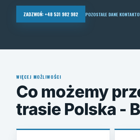
ZADZWOŃ: +48 531 982 982
POZOSTAŁE DANE KONTAKT
WIĘCEJ MOŻLIWOŚCI
Co możemy prz
trasie Polska - 