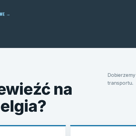
OWE
→
Dobierzemy 
ewieźć na
transportu.
Belgia?