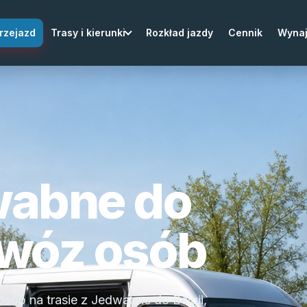
rzejazd
Trasy i kierunki
Rozkład jazdy
Cennik
Wyna
wabne do
zewóz osób
osób na trasie z Jedwabne do Belgii,