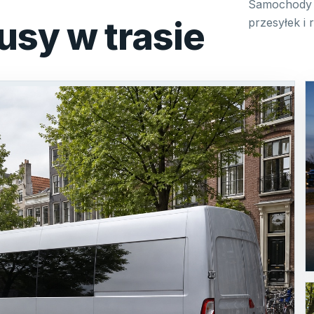
Samochody 
usy w trasie
przesyłek i