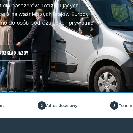
t dla pasażerów potrzebujących
o z najważniejszych krajów Europy
ówno do osób podróżujących prywatnie,
ROZKŁAD JAZDY
oru
Adres docelowy
Termin
2
3