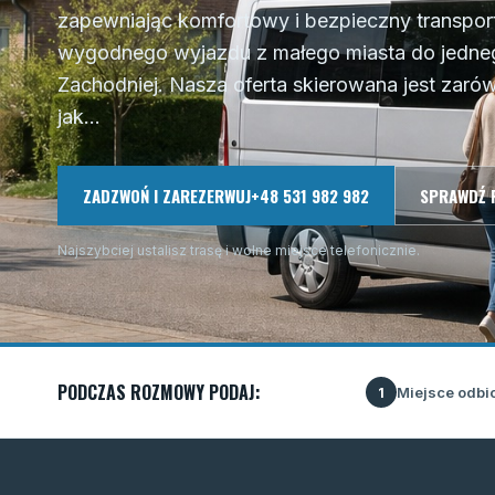
zapewniając komfortowy i bezpieczny transpor
wygodnego wyjazdu z małego miasta do jedneg
Zachodniej. Nasza oferta skierowana jest zar
jak...
ZADZWOŃ I ZAREZERWUJ
+48 531 982 982
SPRAWDŹ 
Najszybciej ustalisz trasę i wolne miejsce telefonicznie.
PODCZAS ROZMOWY PODAJ:
Miejsce odbi
1