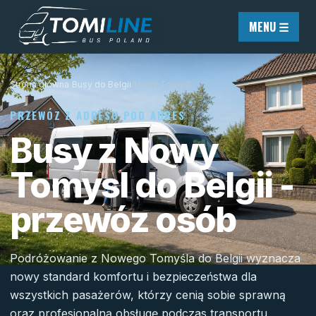
Przejdź do treści
MENU ☰
Strona główna
/
Busy do Belgii
/
Nowy Tomyśl
PRZEWÓZ Z ADRESU POD ADRES
Busy z Nowy
Tomysl do Belgii -
przewóz osób
Podróżowanie z Nowego Tomyśla do Belgii wyznacza
nowy standard komfortu i bezpieczeństwa dla
wszystkich pasażerów, którzy cenią sobie sprawną
oraz profesjonalną obsługę podczas transportu