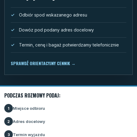
Odbiór spod wskazanego adresu
Dowóz pod podany adres docelowy
Termin, cenę i bagaż potwierdzamy telefonicznie
SPRAWDŹ ORIENTACYJNY CENNIK
→
PODCZAS ROZMOWY PODAJ:
Miejsce odbioru
1
Adres docelowy
2
Termin wyjazdu
3