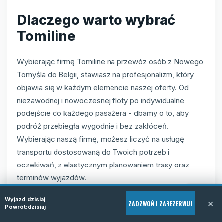
Dlaczego warto wybrać
Tomiline
Wybierając firmę Tomiline na przewóz osób z Nowego
Tomyśla do Belgii, stawiasz na profesjonalizm, który
objawia się w każdym elemencie naszej oferty. Od
niezawodnej i nowoczesnej floty po indywidualne
podejście do każdego pasażera - dbamy o to, aby
podróż przebiegła wygodnie i bez zakłóceń.
Wybierając naszą firmę, możesz liczyć na usługę
transportu dostosowaną do Twoich potrzeb i
oczekiwań, z elastycznym planowaniem trasy oraz
terminów wyjazdów.
Nasze wieloletnie doświadczenie i pozytywne
Wyjazd:
dzisiaj
×
ZADZWOŃ I ZAREZERWUJ
Powrót:
dzisiaj
rekomendacje klientów to dowód na to, że Tomiline to