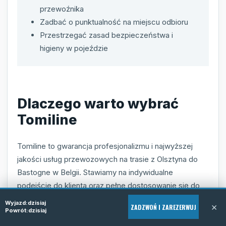
przewoźnika
Zadbać o punktualność na miejscu odbioru
Przestrzegać zasad bezpieczeństwa i
higieny w pojeździe
Dlaczego warto wybrać
Tomiline
Tomiline to gwarancja profesjonalizmu i najwyższej
jakości usług przewozowych na trasie z Olsztyna do
Bastogne w Belgii. Stawiamy na indywidualne
podejście do klienta oraz pełne dostosowanie się do
jego potrzeb, co przekłada się na wysoką satysfakcję
Wyjazd:
dzisiaj
×
ZADZWOŃ I ZAREZERWUJ
z podróży. Nasza flota nowoczesnych i komfortowych
Powrót:
dzisiaj
busów oraz wykwalifikowani kierowcy są gotowi