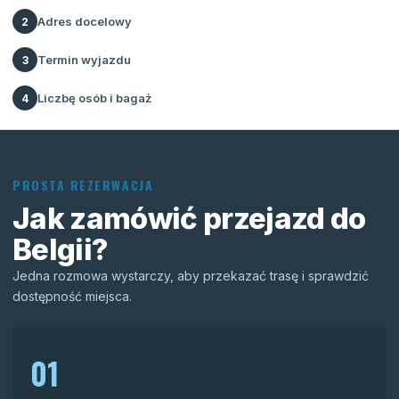
Adres docelowy
2
Termin wyjazdu
3
Liczbę osób i bagaż
4
PROSTA REZERWACJA
Jak zamówić przejazd do
Belgii?
Jedna rozmowa wystarczy, aby przekazać trasę i sprawdzić
dostępność miejsca.
01