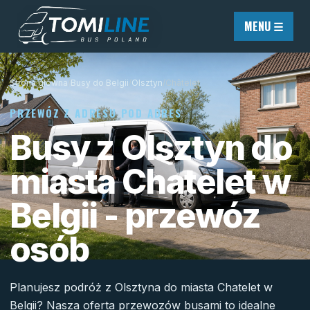
Przejdź do treści
MENU ☰
Strona główna
/
Busy do Belgii
/
Olsztyn
/
Châtelet
PRZEWÓZ Z ADRESU POD ADRES
Busy z Olsztyn do
miasta Chatelet w
Belgii - przewóz
osób
Planujesz podróż z Olsztyna do miasta Chatelet w
Belgii? Nasza oferta przewozów busami to idealne