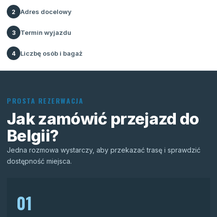
Adres docelowy
2
Termin wyjazdu
3
Liczbę osób i bagaż
4
PROSTA REZERWACJA
Jak zamówić przejazd do
Belgii?
Jedna rozmowa wystarczy, aby przekazać trasę i sprawdzić
dostępność miejsca.
01