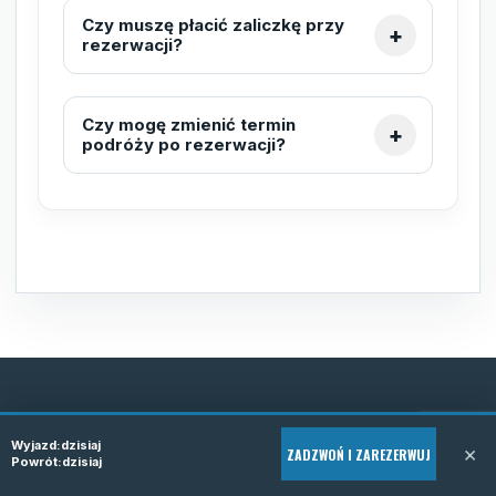
Czy muszę płacić zaliczkę przy
rezerwacji?
Czy mogę zmienić termin
podróży po rezerwacji?
REZERWACJA TELEFONICZNA
Wyjazd:
dzisiaj
×
ZADZWOŃ I ZAREZERWUJ
Zarezerwuj bus do Belgii
Powrót:
dzisiaj