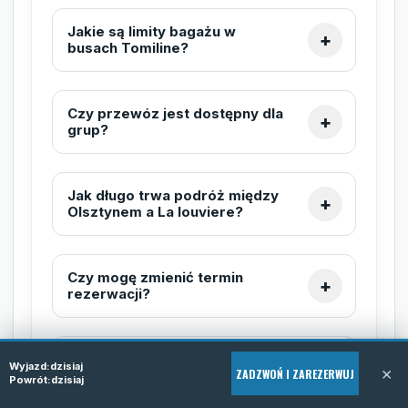
Jakie są limity bagażu w
busach Tomiline?
Czy przewóz jest dostępny dla
grup?
Jak długo trwa podróż między
Olsztynem a La louviere?
Czy mogę zmienić termin
rezerwacji?
Czy w busie jest klimatyzacja i
Wyjazd:
dzisiaj
×
ZADZWOŃ I ZAREZERWUJ
wygodne siedzenia?
Powrót:
dzisiaj