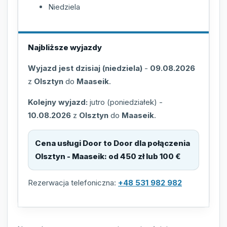
Niedziela
Najbliższe wyjazdy
Wyjazd jest dzisiaj (niedziela)
-
09.08.2026
z
Olsztyn
do
Maaseik
.
Kolejny wyjazd:
jutro (poniedziałek)
-
10.08.2026
z
Olsztyn
do
Maaseik
.
Cena usługi Door to Door dla połączenia
Olsztyn - Maaseik
:
od 450 zł lub 100 €
Rezerwacja telefoniczna:
+48 531 982 982