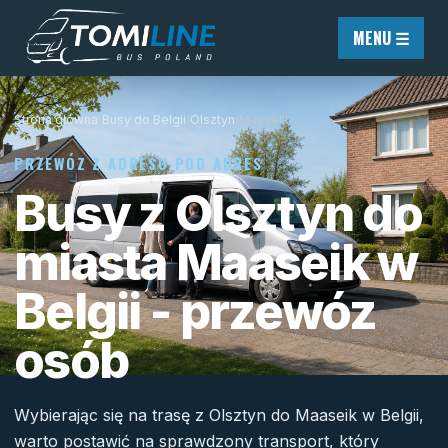
Przejdź do treści
MENU ☰
Strona główna
/
Busy do Belgii
/
Olsztyn
/
Maaseik
PRZEWÓZ Z ADRESU POD ADRES
Busy z Olsztyn do
miasta Maaseik w
Belgii - przewóz
osób
Wybierając się na trasę z Olsztyn do Maaseik w Belgii,
warto postawić na sprawdzony transport, który