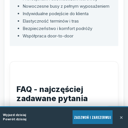
Nowoczesne busy z pełnym wyposażeniem
Indywidualne podejście do klienta
Elastyczność terminów i tras
Bezpieczeństwo i komfort podróży
Współpraca door-to-door
FAQ - najczęściej
zadawane pytania
Jak mogę zarezerwować
Wyjazd:
dzisiaj
×
ZADZWOŃ I ZAREZERWUJ
przejazd z Olsztyna do Spa?
Powrót:
dzisiaj