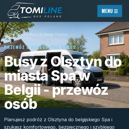
Przejdź do treści
MENU ☰
Strona główna
/
Busy do Belgii
/
Olsztyn
/
Spa
PRZEWÓZ Z ADRESU POD ADRES
Busy z Olsztyn do
miasta Spa w
Belgii - przewóz
osób
Planujesz podróż z Olsztyna do belgijskiego Spa i
szukasz komfortowego, bezpiecznego i szybkiego