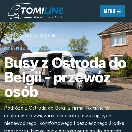
Przejdź do treści
MENU ☰
Strona główna
/
Busy do Belgii
/
Ostróda
PRZEWÓZ Z ADRESU POD ADRES
Busy z Ostroda do
Belgii - przewóz
osób
Podróże z Ostroda do Belgii z firmą Tomiline to
doskonałe rozwiązanie dla osób poszukujących
niezawodnego, komfortowego i bezpiecznego środka
transportu. Nasze busy dostosowane są do potrzeb