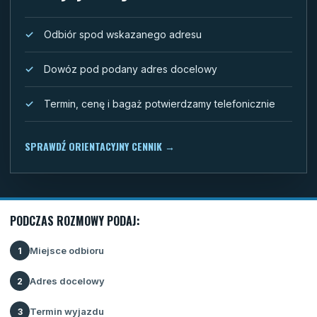
Odbiór spod wskazanego adresu
Dowóz pod podany adres docelowy
Termin, cenę i bagaż potwierdzamy telefonicznie
SPRAWDŹ ORIENTACYJNY CENNIK
→
PODCZAS ROZMOWY PODAJ:
Miejsce odbioru
1
Adres docelowy
2
Termin wyjazdu
3