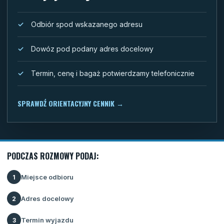
Odbiór spod wskazanego adresu
Dowóz pod podany adres docelowy
Termin, cenę i bagaż potwierdzamy telefonicznie
SPRAWDŹ ORIENTACYJNY CENNIK
→
PODCZAS ROZMOWY PODAJ:
Miejsce odbioru
1
Adres docelowy
2
Termin wyjazdu
3