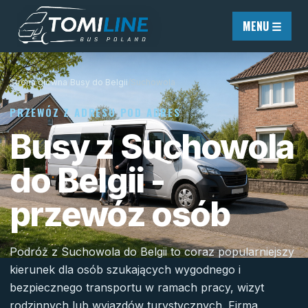
Przejdź do treści
MENU ☰
Strona główna
/
Busy do Belgii
/
Suchowola
PRZEWÓZ Z ADRESU POD ADRES
Busy z Suchowola
do Belgii -
przewóz osób
Podróż z Suchowola do Belgii to coraz popularniejszy
kierunek dla osób szukających wygodnego i
bezpiecznego transportu w ramach pracy, wizyt
rodzinnych lub wyjazdów turystycznych. Firma