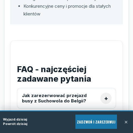
Konkurencyjne ceny i promocje dla stałych
klientów
FAQ - najczęściej
zadawane pytania
Jak zarezerwować przejazd
busy z Suchowola do Belgii?
Wyjazd:
dzisiaj
×
ZADZWOŃ I ZAREZERWUJ
Czy jest możliwość odbioru
Powrót:
dzisiaj
spod wskazanego adresu w
Suchowoli?