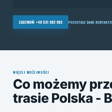
ZADZWOŃ: +48 531 982 982
POZOSTAŁE DANE KONTAKT
WIĘCEJ MOŻLIWOŚCI
Co możemy prz
trasie Polska - 