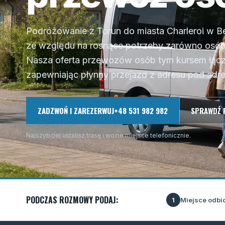
Podróżowanie z Torun do miasta Charleroi w Bel
ze względu na rosnące potrzeby zarówno osób 
Nasza oferta przewozów osób tym kursem łącz
zapewniając płynny przejazd z adresu pod adres
ZADZWOŃ I ZAREZERWUJ
+48 531 982 982
SPRAWDŹ 
Najszybciej ustalisz trasę i wolne miejsce telefonicznie.
PODCZAS ROZMOWY PODAJ:
Miejsce odbi
1