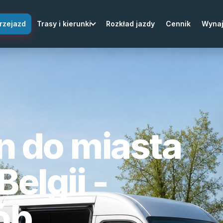
rzejazd
Trasy i kierunki
Rozkład jazdy
Cennik
Wyna
n do miasta
Belgii -
ób