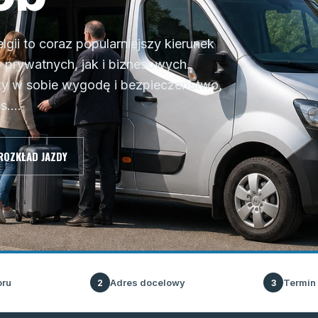
gii to coraz popularniejszy kierunek
prywatnych, jak i biznesowych.
y w sobie wygodę i bezpieczeństwo,
....
ROZKŁAD JAZDY
oru
Adres docelowy
Termin
2
3