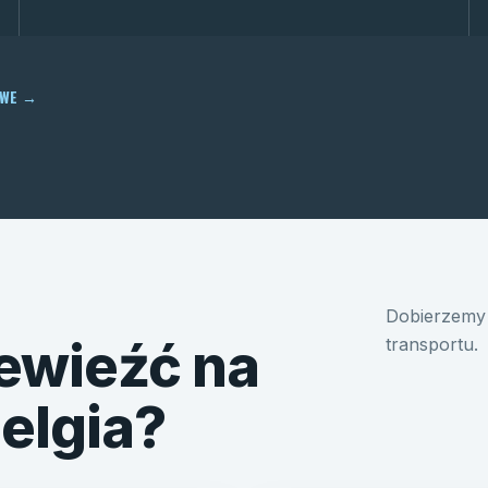
OWE
→
Dobierzemy 
ewieźć na
transportu.
Belgia?