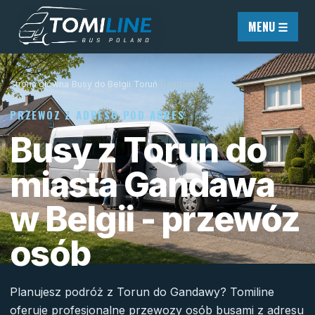
Przejdź do treści
MENU ☰
Strona główna
/
Busy do Belgii
/
Toruń
/
Gandawa
PRZEWÓZ Z ADRESU POD ADRES
Busy z Torun do
miasta Gandawa
w Belgii - przewóz
osób
Planujesz podróż z Torun do Gandawy? Tomiline
oferuje profesjonalne przewozy osób busami z adresu