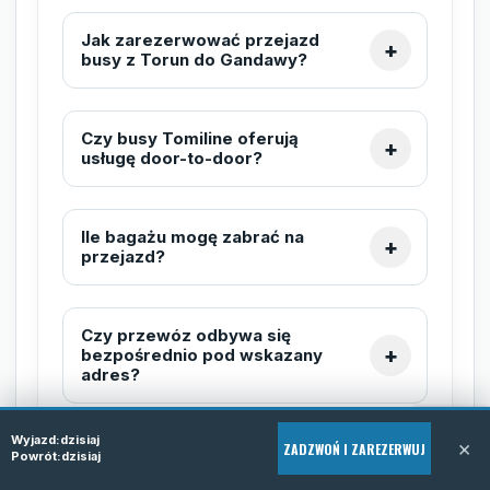
Jak zarezerwować przejazd
busy z Torun do Gandawy?
Czy busy Tomiline oferują
usługę door-to-door?
Ile bagażu mogę zabrać na
przejazd?
Czy przewóz odbywa się
bezpośrednio pod wskazany
adres?
Wyjazd:
dzisiaj
×
ZADZWOŃ I ZAREZERWUJ
Czy mogę zmienić termin
Powrót:
dzisiaj
przejazdu po rezerwacji?