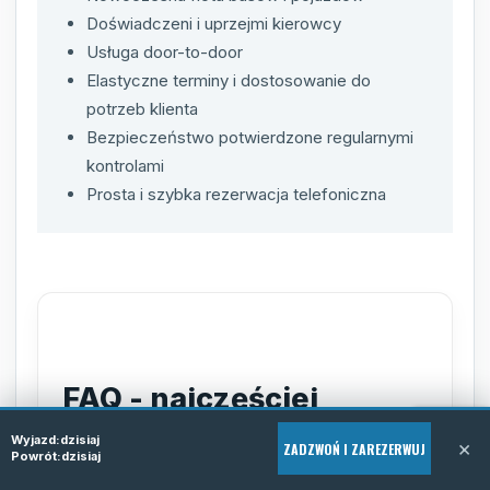
Doświadczeni i uprzejmi kierowcy
Usługa door-to-door
Elastyczne terminy i dostosowanie do
potrzeb klienta
Bezpieczeństwo potwierdzone regularnymi
kontrolami
Prosta i szybka rezerwacja telefoniczna
FAQ - najczęściej
zadawane pytania
Wyjazd:
dzisiaj
×
ZADZWOŃ I ZAREZERWUJ
Powrót:
dzisiaj