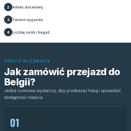
Adres docelowy
2
Termin wyjazdu
3
Liczbę osób i bagaż
4
PROSTA REZERWACJA
Jak zamówić przejazd do
Belgii?
Jedna rozmowa wystarczy, aby przekazać trasę i sprawdzić
dostępność miejsca.
01