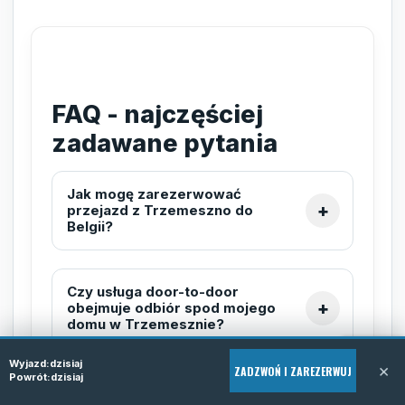
FAQ - najczęściej
zadawane pytania
Jak mogę zarezerwować
przejazd z Trzemeszno do
Belgii?
Czy usługa door-to-door
obejmuje odbiór spod mojego
domu w Trzemesznie?
Wyjazd:
dzisiaj
×
ZADZWOŃ I ZAREZERWUJ
Powrót:
dzisiaj
Jakie dokumenty są potrzebne