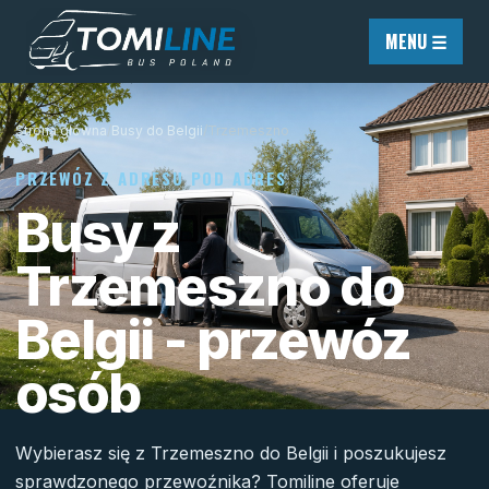
Przejdź do treści
MENU ☰
Strona główna
/
Busy do Belgii
/
Trzemeszno
PRZEWÓZ Z ADRESU POD ADRES
Busy z
Trzemeszno do
Belgii - przewóz
osób
Wybierasz się z Trzemeszno do Belgii i poszukujesz
sprawdzonego przewoźnika? Tomiline oferuje