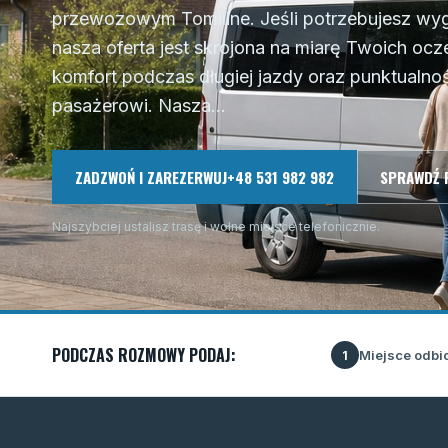
przewozowym Tomiline. Jeśli potrzebujesz wyg
nasza oferta jest skrojona na miarę Twoich oc
komfort podczas długiej jazdy oraz punktualno
pasażerowi. Nasza...
ZADZWOŃ I ZAREZERWUJ
+48 531 982 982
SPRAWDŹ 
Najszybciej ustalisz trasę i wolne miejsce telefonicznie.
PODCZAS ROZMOWY PODAJ:
Miejsce odbi
1