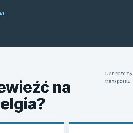
OWE
→
Dobierzemy 
ewieźć na
transportu.
Belgia?