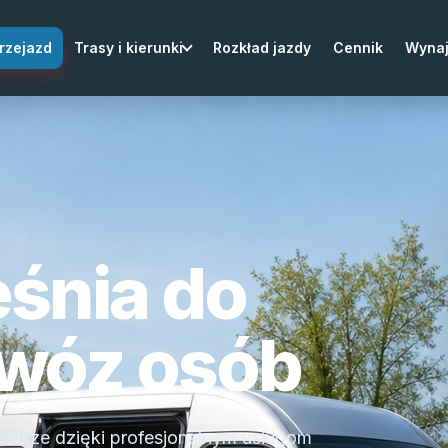
rzejazd
Trasy i kierunki
Rozkład jazdy
Cennik
Wyna
śnia do
zewóz osób
rostsze dzięki profesjonalnym usługom