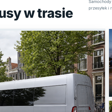
Samochody 
usy w trasie
przesyłek i