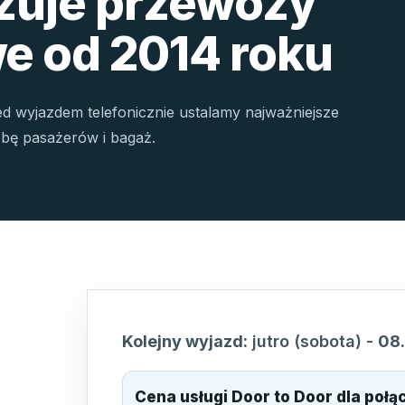
izuje przewozy
e od 2014 roku
ed wyjazdem telefonicznie ustalamy najważniejsze
czbę pasażerów i bagaż.
Kolejny wyjazd:
jutro (sobota)
-
08
Cena usługi Door to Door dla poł