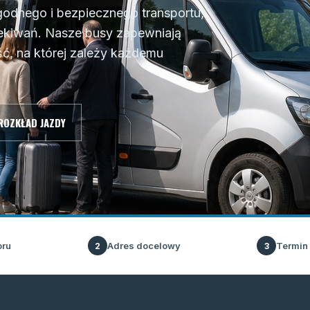
odnego i bezpiecznego transportu,
zekiwań. Nasze busy zapewniają
ść, na której zależy każdemu
ROZKŁAD JAZDY
oru
Adres docelowy
Termin
2
3