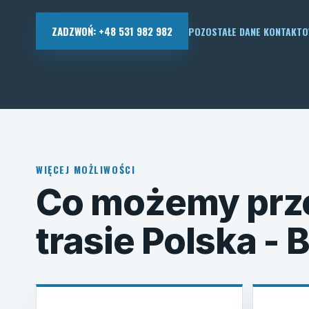
ZADZWOŃ: +48 531 982 982
POZOSTAŁE DANE KONTAKT
WIĘCEJ MOŻLIWOŚCI
Co możemy prz
trasie Polska - 