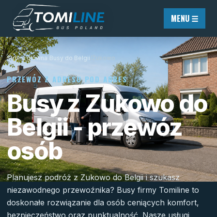
Przejdź do treści
MENU ☰
Strona główna
/
Busy do Belgii
/
Żukowo
PRZEWÓZ Z ADRESU POD ADRES
Busy z Zukowo do
Belgii - przewóz
osób
Planujesz podróż z Zukowo do Belgii i szukasz
niezawodnego przewoźnika? Busy firmy Tomiline to
doskonałe rozwiązanie dla osób ceniących komfort,
bezpieczeństwo oraz punktualność. Nasze usługi