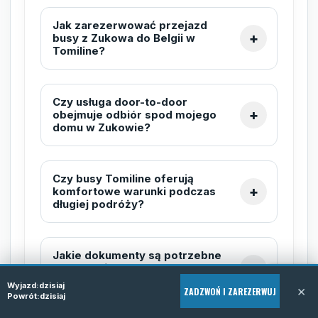
Jak zarezerwować przejazd
busy z Zukowa do Belgii w
Tomiline?
Czy usługa door-to-door
obejmuje odbiór spod mojego
domu w Zukowie?
Czy busy Tomiline oferują
komfortowe warunki podczas
długiej podróży?
Jakie dokumenty są potrzebne
do podróży z Zukowa do
Belgii?
Wyjazd:
dzisiaj
×
ZADZWOŃ I ZAREZERWUJ
Powrót:
dzisiaj