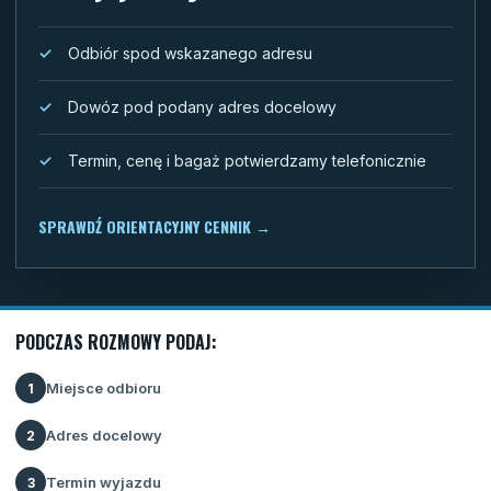
Odbiór spod wskazanego adresu
Dowóz pod podany adres docelowy
Termin, cenę i bagaż potwierdzamy telefonicznie
SPRAWDŹ ORIENTACYJNY CENNIK
→
PODCZAS ROZMOWY PODAJ:
Miejsce odbioru
1
Adres docelowy
2
Termin wyjazdu
3