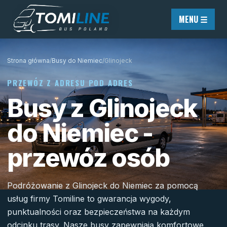
Przejdź do treści
MENU ☰
Strona główna
/
Busy do Niemiec
/
Glinojeck
PRZEWÓZ Z ADRESU POD ADRES
Busy z Glinojeck
do Niemiec -
przewóz osób
Podróżowanie z Glinojeck do Niemiec za pomocą
usług firmy Tomiline to gwarancja wygody,
punktualności oraz bezpieczeństwa na każdym
odcinku trasy. Nasze busy zapewniają komfortowe