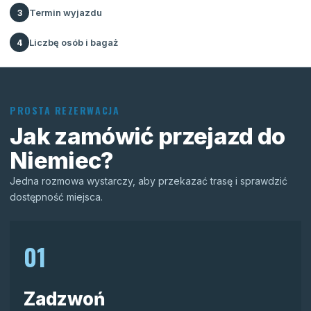
Termin wyjazdu
3
Liczbę osób i bagaż
4
PROSTA REZERWACJA
Jak zamówić przejazd do
Niemiec?
Jedna rozmowa wystarczy, aby przekazać trasę i sprawdzić
dostępność miejsca.
01
Zadzwoń