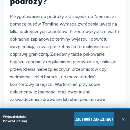
podróży?
Przygotowanie do podróży z Glinojeck do Niemiec za
pomocą busów Tomiline wymaga zwrócenia uwagi na
kilka praktycznych aspektów. Przede wszystkim warto
dokładnie zaplanować terminy wyjazdu i powrotu,
uwzględniając czas potrzebny na formalności oraz
odprawę graniczną. Zalecamy także pakowanie
bagażu zgodnie z regulaminem przewoźnika, unikając
przewożenia niebezpiecznych przedmiotów czy
nadmiernej ilości bagażu, co może utrudnić
komfortowy przejazd. Warto mieć przy sobie
dokumenty tożsamości oraz ewentualne
zaświadczenia zdrowotne lub ubezpieczeniowe.
Dobrze jest również zapoznać się z aktualnym
Wyjazd:
dzisiaj
×
rozkładem jazdy oraz potwierdzić swoją rezerwację
ZADZWOŃ I ZAREZERWUJ
Powrót:
dzisiaj
telefonicznie pod numerem
+48 531 982 982
,