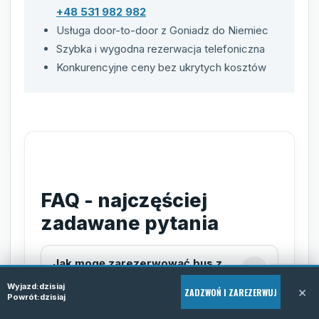
+48 531 982 982
Usługa door-to-door z Goniadz do Niemiec
Szybka i wygodna rezerwacja telefoniczna
Konkurencyjne ceny bez ukrytych kosztów
FAQ - najczęściej
zadawane pytania
Jak mogę zarezerwować bus z
Goniadz do Niemiec?
Wyjazd:
dzisiaj
×
ZADZWOŃ I ZAREZERWUJ
Powrót:
dzisiaj