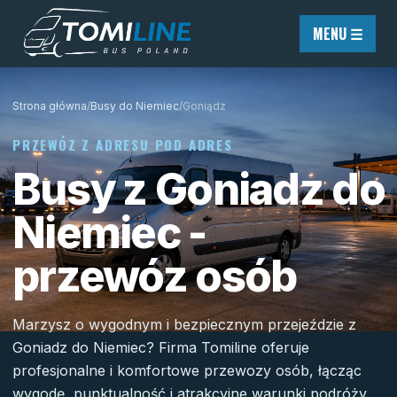
Przejdź do treści
MENU ☰
Strona główna
/
Busy do Niemiec
/
Goniądz
PRZEWÓZ Z ADRESU POD ADRES
Busy z Goniadz do
Niemiec -
przewóz osób
Marzysz o wygodnym i bezpiecznym przejeździe z
Goniadz do Niemiec? Firma Tomiline oferuje
profesjonalne i komfortowe przewozy osób, łącząc
wygodę, punktualność i atrakcyjne warunki podróży.