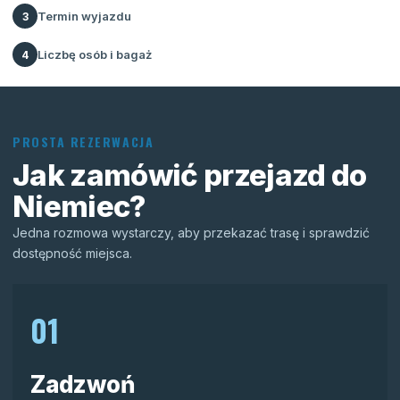
Termin wyjazdu
3
Liczbę osób i bagaż
4
PROSTA REZERWACJA
Jak zamówić przejazd do
Niemiec?
Jedna rozmowa wystarczy, aby przekazać trasę i sprawdzić
dostępność miejsca.
01
Zadzwoń