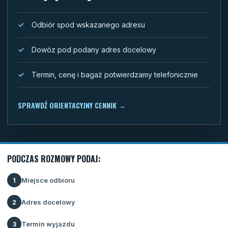
Odbiór spod wskazanego adresu
Dowóz pod podany adres docelowy
Termin, cenę i bagaż potwierdzamy telefonicznie
SPRAWDŹ ORIENTACYJNY CENNIK
→
PODCZAS ROZMOWY PODAJ:
Miejsce odbioru
1
Adres docelowy
2
Termin wyjazdu
3