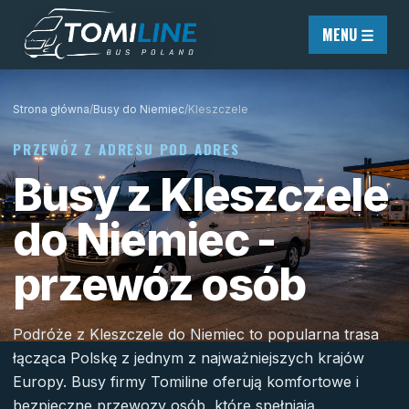
Przejdź do treści
MENU ☰
Strona główna
/
Busy do Niemiec
/
Kleszczele
PRZEWÓZ Z ADRESU POD ADRES
Busy z Kleszczele
do Niemiec -
przewóz osób
Podróże z Kleszczele do Niemiec to popularna trasa
łącząca Polskę z jednym z najważniejszych krajów
Europy. Busy firmy Tomiline oferują komfortowe i
bezpieczne przewozy osób, które spełniają