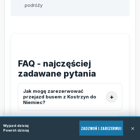
podróży
FAQ - najczęściej
zadawane pytania
Jak mogę zarezerwować
przejazd busem z Kostrzyn do
Niemiec?
Czy busy odbierają pasażerów
Wyjazd:
dzisiaj
×
ZADZWOŃ I ZAREZERWUJ
spod wskazanego adresu w
Powrót:
dzisiaj
Kostrzyniu?