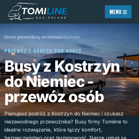
Przejdź do treści
MENU ☰
Strona główna
/
Busy do Niemiec
/
Kostrzyn
PRZEWÓZ Z ADRESU POD ADRES
Busy z Kostrzyn
do Niemiec -
przewóz osób
Planujesz podróż z Kostrzyn do Niemiec i szukasz
niezawodnego przewoźnika? Busy firmy Tomiline to
idealne rozwiązanie, które łączy komfort,
bezpieczeństwo oraz terminowość. Nasze usługi są