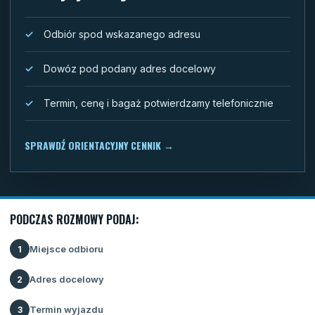
Odbiór spod wskazanego adresu
Dowóz pod podany adres docelowy
Termin, cenę i bagaż potwierdzamy telefonicznie
SPRAWDŹ ORIENTACYJNY CENNIK
→
PODCZAS ROZMOWY PODAJ:
Miejsce odbioru
1
Adres docelowy
2
Termin wyjazdu
3