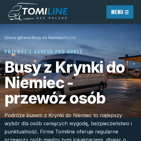
Przejdź do treści
MENU ☰
Strona główna
/
Busy do Niemiec
/
Krynki
PRZEWÓZ Z ADRESU POD ADRES
Busy z Krynki do
Niemiec -
przewóz osób
Podróże busem z Krynki do Niemiec to najlepszy
wybór dla osób ceniących wygodę, bezpieczeństwo i
punktualność. Firma Tomiline oferuje regularne
przewozy osób między tymi lokalizacjami, dbając o