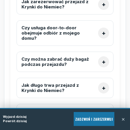
Jak zarezerwować przejazd z
Krynki do Niemiec?
Czy usługa door-to-door
obejmuje odbiór z mojego
domu?
Czy można zabrać duży bagaż
podczas przejazdu?
Jak długo trwa przejazd z
Krynki do Niemiec?
Czy busy są klimatyzowane i
komfortowe?
Wyjazd:
dzisiaj
×
ZADZWOŃ I ZAREZERWUJ
Powrót:
dzisiaj