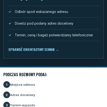
Odbiór spod wskazanego adresu
Dowóz pod podany adres docelowy
Termin, cenę i bagaż potwierdzamy telefonicznie
SPRAWDŹ ORIENTACYJNY CENNIK
→
PODCZAS ROZMOWY PODAJ:
Miejsce odbioru
1
Adres docelowy
2
Termin wyjazdu
3