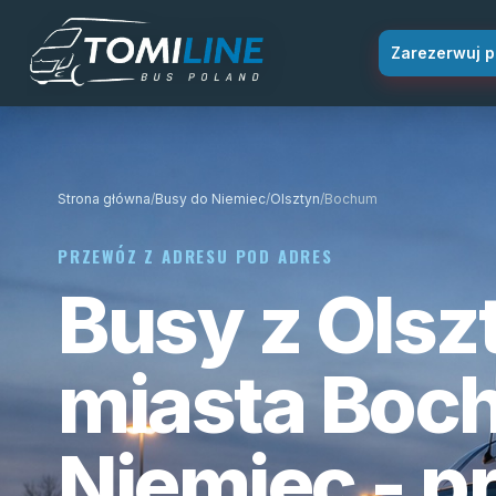
Przejdź do treści
Zarezerwuj p
Strona główna
/
Busy do Niemiec
/
Olsztyn
/
Bochum
PRZEWÓZ Z ADRESU POD ADRES
Busy z Olsz
miasta Boc
Niemiec - p