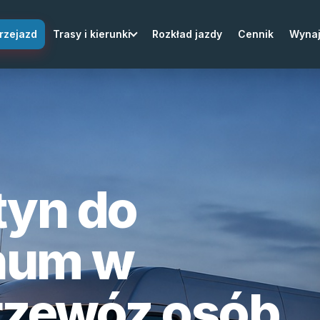
rzejazd
Trasy i kierunki
Rozkład jazdy
Cennik
Wyna
tyn do
hum w
rzewóz osób