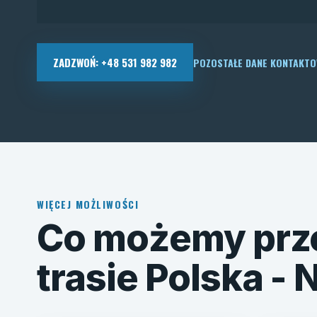
ZADZWOŃ: +48 531 982 982
POZOSTAŁE DANE KONTAKT
WIĘCEJ MOŻLIWOŚCI
Co możemy prz
trasie Polska -