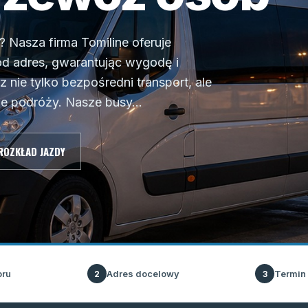
 Nasza firma Tomiline oferuje
d adres, gwarantując wygodę i
nie tylko bezpośredni transport, ale
e podróży. Nasze busy...
ROZKŁAD JAZDY
oru
Adres docelowy
Termin
2
3