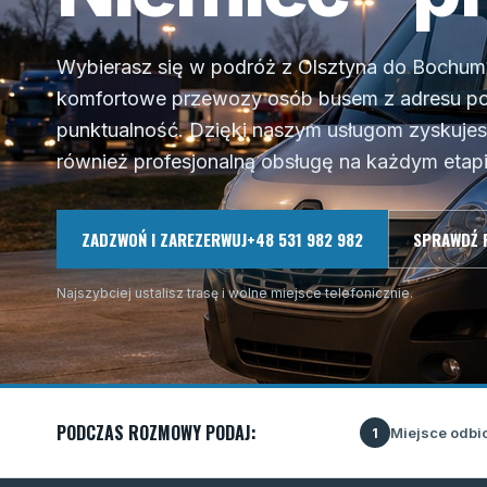
Wybierasz się w podróż z Olsztyna do Bochum?
komfortowe przewozy osób busem z adresu po
punktualność. Dzięki naszym usługom zyskujesz 
również profesjonalną obsługę na każdym etapi
ZADZWOŃ I ZAREZERWUJ
+48 531 982 982
SPRAWDŹ 
Najszybciej ustalisz trasę i wolne miejsce telefonicznie.
PODCZAS ROZMOWY PODAJ:
Miejsce odbi
1