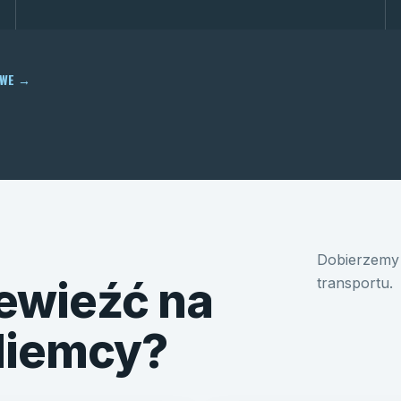
OWE
→
Dobierzemy 
ewieźć na
transportu.
 Niemcy?