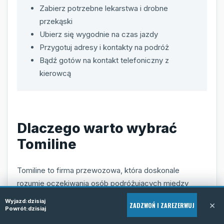
Zabierz potrzebne lekarstwa i drobne
przekąski
Ubierz się wygodnie na czas jazdy
Przygotuj adresy i kontakty na podróż
Bądź gotów na kontakt telefoniczny z
kierowcą
Dlaczego warto wybrać
Tomiline
Tomiline to firma przewozowa, która doskonale
rozumie oczekiwania osób podróżujących między
Polską a Niemcami. Gwarantujemy kompleksową
Wyjazd:
dzisiaj
×
ZADZWOŃ I ZAREZERWUJ
obsługę, elastyczność, a przede wszystkim komfort
Powrót:
dzisiaj
na najwyższym poziomie. Nasze busy to pojazdy