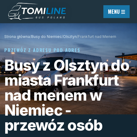
Przejdź do treści
MENU ☰
Strona główna
/
Busy do Niemiec
/
Olsztyn
/
Frankfurt nad Menem
PRZEWÓZ Z ADRESU POD ADRES
Busy z Olsztyn do
miasta Frankfurt
nad menem w
Niemiec -
przewóz osób