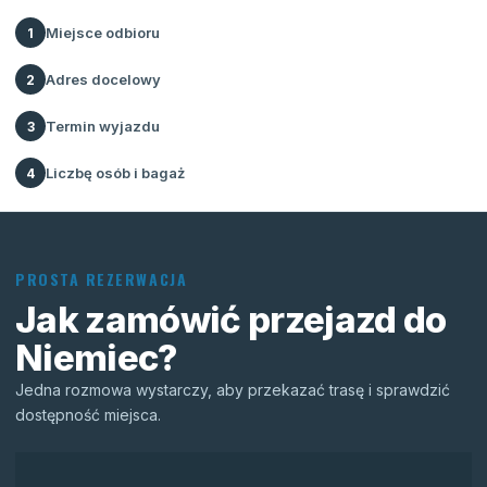
Miejsce odbioru
1
Adres docelowy
2
Termin wyjazdu
3
Liczbę osób i bagaż
4
PROSTA REZERWACJA
Jak zamówić przejazd do
Niemiec?
Jedna rozmowa wystarczy, aby przekazać trasę i sprawdzić
dostępność miejsca.