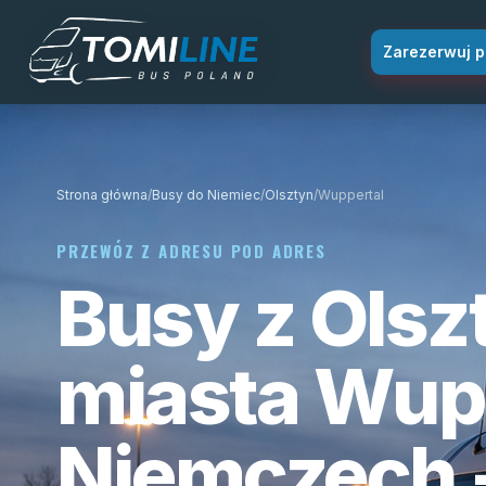
Przejdź do treści
Zarezerwuj p
Strona główna
/
Busy do Niemiec
/
Olsztyn
/
Wuppertal
PRZEWÓZ Z ADRESU POD ADRES
Busy z Olsz
miasta Wup
Niemczech 