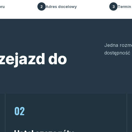
oru
Adres docelowy
Termin
2
3
Jedna rozmo
zejazd do
dostępność 
02