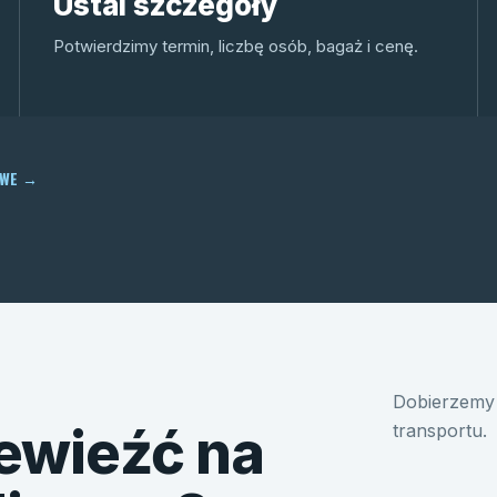
Ustal szczegóły
Potwierdzimy termin, liczbę osób, bagaż i cenę.
OWE
→
Dobierzemy 
ewieźć na
transportu.