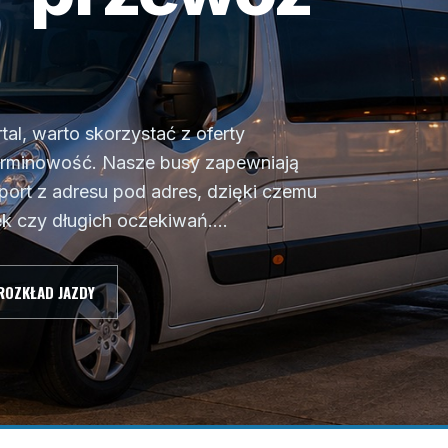
al, warto skorzystać z oferty
terminowość. Nasze busy zapewniają
port z adresu pod adres, dzięki czemu
 czy długich oczekiwań....
ROZKŁAD JAZDY