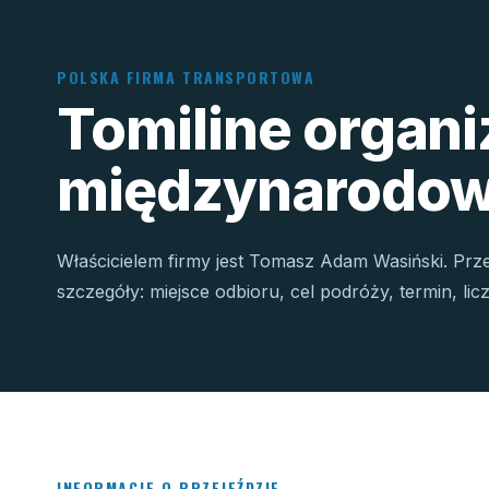
POLSKA FIRMA TRANSPORTOWA
Tomiline organ
międzynarodow
Właścicielem firmy jest Tomasz Adam Wasiński. Prz
szczegóły: miejsce odbioru, cel podróży, termin, li
INFORMACJE O PRZEJEŹDZIE