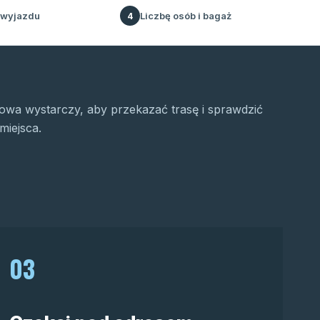
 wyjazdu
Liczbę osób i bagaż
4
wa wystarczy, aby przekazać trasę i sprawdzić
miejsca.
03