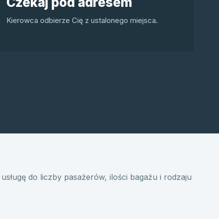
Czekaj pod adresem
Kierowca odbierze Cię z ustalonego miejsca.
usługę do liczby pasażerów, ilości bagażu i rodzaju