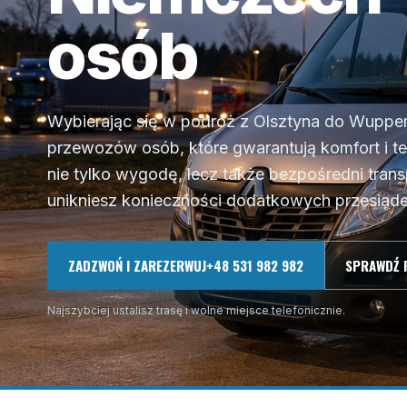
osób
Wybierając się w podróż z Olsztyna do Wuppert
przewozów osób, które gwarantują komfort i 
nie tylko wygodę, lecz także bezpośredni trans
unikniesz konieczności dodatkowych przesiadek
ZADZWOŃ I ZAREZERWUJ
+48 531 982 982
SPRAWDŹ 
Najszybciej ustalisz trasę i wolne miejsce telefonicznie.