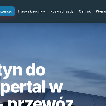
rzejazd
Trasy i kierunki
Rozkład jazdy
Cennik
Wyna
tyn do
pertal w
- przewóz