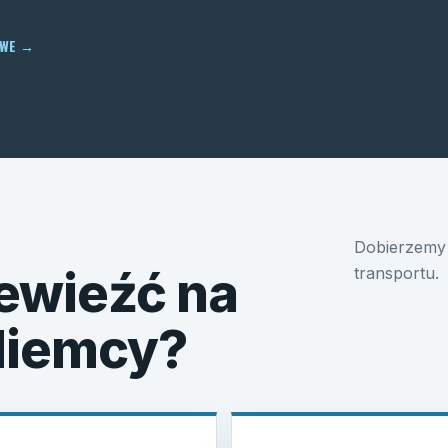
OWE
→
Dobierzemy 
ewieźć na
transportu.
 Niemcy?