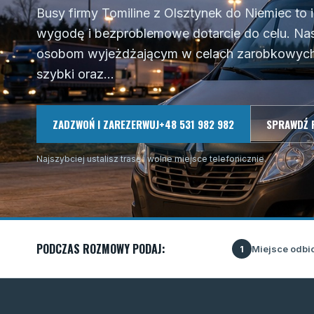
Busy firmy Tomiline z Olsztynek do Niemiec to
wygodę i bezproblemowe dotarcie do celu. Na
osobom wyjeżdżającym w celach zarobkowych, 
szybki oraz...
ZADZWOŃ I ZAREZERWUJ
+48 531 982 982
SPRAWDŹ 
Najszybciej ustalisz trasę i wolne miejsce telefonicznie.
PODCZAS ROZMOWY PODAJ:
Miejsce odbi
1