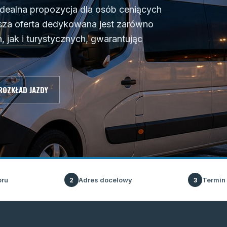
 idealna propozycja dla osób ceniących
sza oferta dedykowana jest zarówno
jak i turystycznych, gwarantując
ROZKŁAD JAZDY
oru
Adres docelowy
Termin
2
3