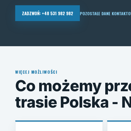
ZADZWOŃ: +48 531 982 982
POZOSTAŁE DANE KONTAKT
WIĘCEJ MOŻLIWOŚCI
Co możemy prz
trasie Polska -