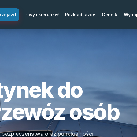
rzejazd
Trasy i kierunki
Rozkład jazdy
Cennik
Wyna
tynek do
rzewóz osób
bezpieczeństwa oraz punktualności.