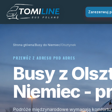
Przejdź do treści
Zarezerwuj p
Strona główna
/
Busy do Niemiec
/
Olsztynek
PRZEWÓZ Z ADRESU POD ADRES
Busy z Olsz
Niemiec - p
Podróże międzynarodowe wymagają komfortu, 