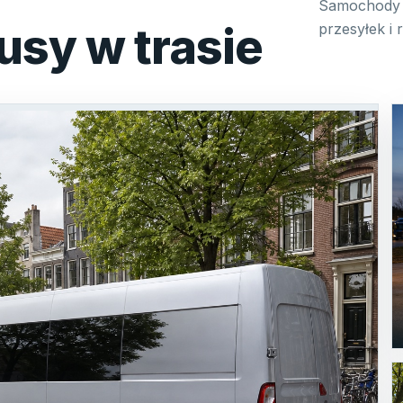
Samochody 
usy w trasie
przesyłek i