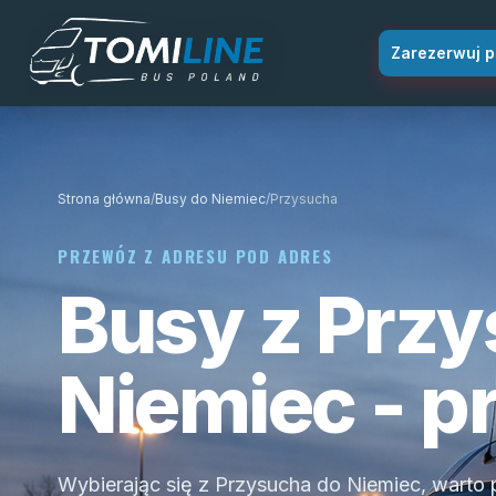
Przejdź do treści
Zarezerwuj p
Strona główna
/
Busy do Niemiec
/
Przysucha
PRZEWÓZ Z ADRESU POD ADRES
Busy z Przy
Niemiec - p
Wybierając się z Przysucha do Niemiec, warto