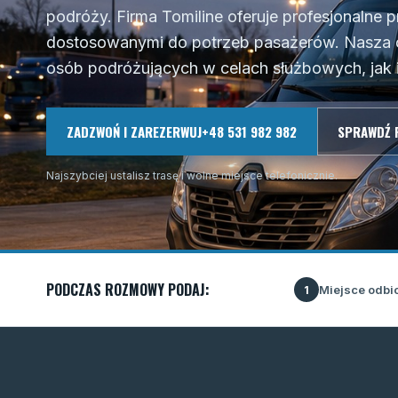
podróży. Firma Tomiline oferuje profesjonaln
dostosowanymi do potrzeb pasażerów. Nasza o
osób podróżujących w celach służbowych, jak i
ZADZWOŃ I ZAREZERWUJ
+48 531 982 982
SPRAWDŹ 
Najszybciej ustalisz trasę i wolne miejsce telefonicznie.
PODCZAS ROZMOWY PODAJ:
Miejsce odbi
1