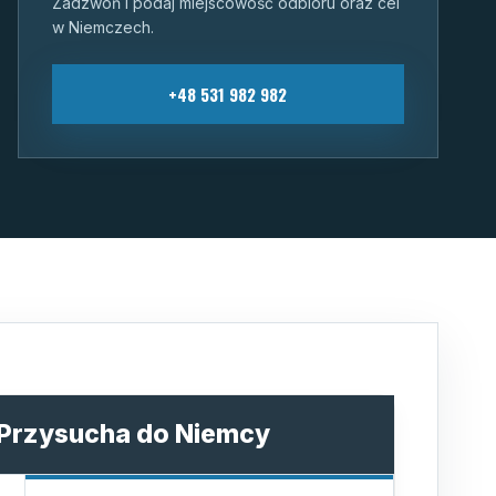
Zadzwoń i podaj miejscowość odbioru oraz cel
w Niemczech.
+48 531 982 982
z Przysucha do Niemcy