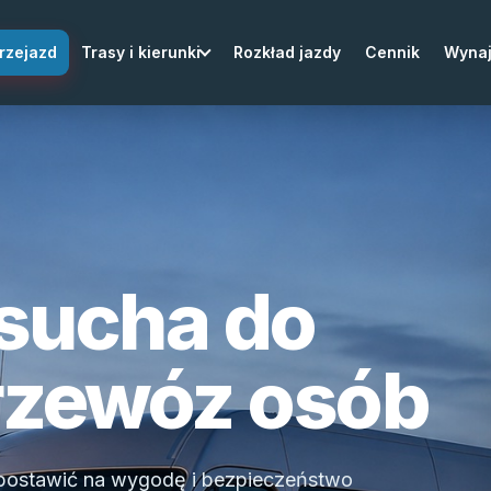
rzejazd
Trasy i kierunki
Rozkład jazdy
Cennik
Wyna
sucha do
rzewóz osób
 postawić na wygodę i bezpieczeństwo