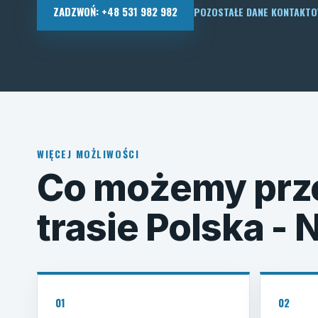
ZADZWOŃ: +48 531 982 982
POZOSTAŁE DANE KONTAKT
WIĘCEJ MOŻLIWOŚCI
Co możemy prz
trasie Polska -
01
02