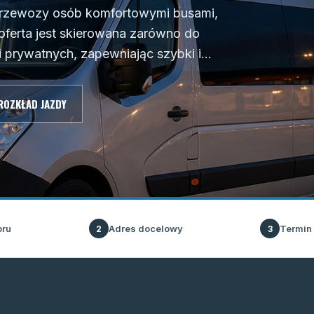
e przewozy osób komfortowymi busami,
ferta jest skierowana zarówno do
 prywatnych, zapewniając szybki i...
ROZKŁAD JAZDY
oru
Adres docelowy
Termin
2
3