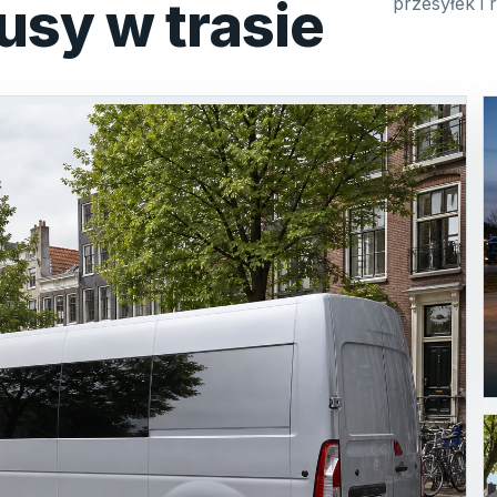
usy w trasie
przesyłek i