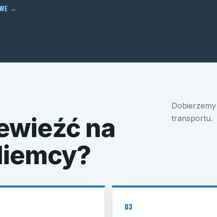
OWE
→
Dobierzemy 
ewieźć na
transportu.
 Niemcy?
03