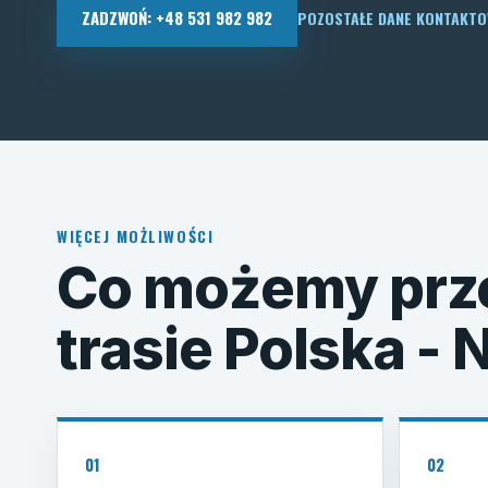
ZADZWOŃ: +48 531 982 982
POZOSTAŁE DANE KONTAKT
WIĘCEJ MOŻLIWOŚCI
Co możemy prz
trasie Polska -
01
02