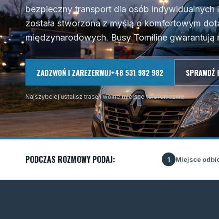
bezpieczny transport dla osób indywidualnych
została stworzona z myślą o komfortowym dotar
międzynarodowych. Busy Tomiline gwarantują 
ZADZWOŃ I ZAREZERWUJ
+48 531 982 982
SPRAWDŹ 
Najszybciej ustalisz trasę i wolne miejsce telefonicznie.
PODCZAS ROZMOWY PODAJ:
Miejsce odbi
1