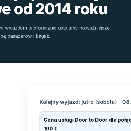
e od 2014 roku
ed wyjazdem telefonicznie ustalamy najważniejsze
czbę pasażerów i bagaż.
Kolejny wyjazd:
jutro (sobota)
-
08
Cena usługi Door to Door dla poł
100 €