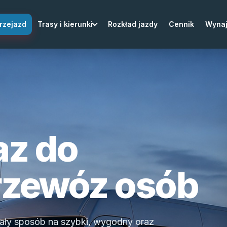
rzejazd
Trasy i kierunki
Rozkład jazdy
Cennik
Wyna
az do
rzewóz osób
ały sposób na szybki, wygodny oraz