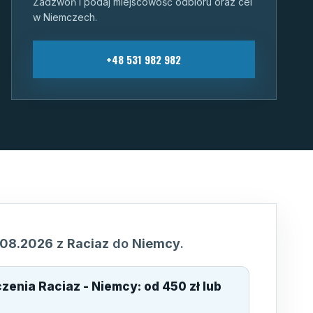
Zadzwoń i podaj miejscowość odbioru oraz cel
w Niemczech.
+48 531 982 982
.08.2026
z
Raciaz
do
Niemcy
.
ączenia
Raciaz - Niemcy
:
od 450 zł lub