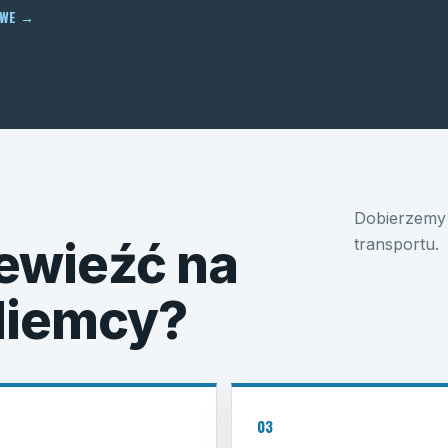
OWE
→
Dobierzemy 
ewieźć na
transportu.
 Niemcy?
03