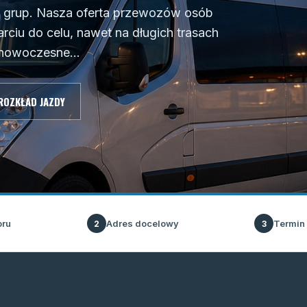
 i grup. Nasza oferta przewozów osób
ciu do celu, nawet na długich trasach
nowoczesne...
ROZKŁAD JAZDY
oru
Adres docelowy
Termin
2
3