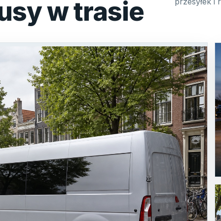
usy w trasie
przesyłek i