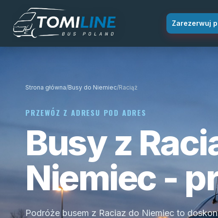
Przejdź do treści
Zarezerwuj p
Strona główna
/
Busy do Niemiec
/
Raciąż
PRZEWÓZ Z ADRESU POD ADRES
Busy z Raci
Niemiec - p
Podróże busem z Raciaz do Niemiec to doskon