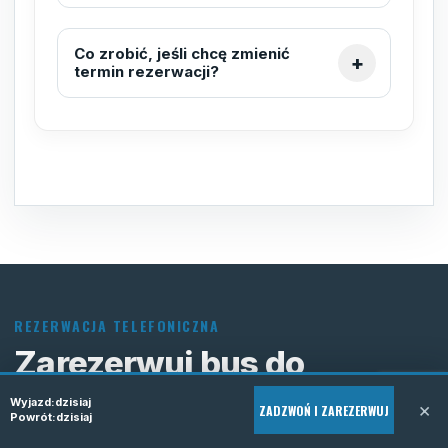
Co zrobić, jeśli chcę zmienić
termin rezerwacji?
REZERWACJA TELEFONICZNA
Zarezerwuj bus do
Niemiec
Wyjazd:
dzisiaj
×
ZADZWOŃ I ZAREZERWUJ
Powrót:
dzisiaj
Podaj trasę i termin. Potwierdzimy dostępność oraz