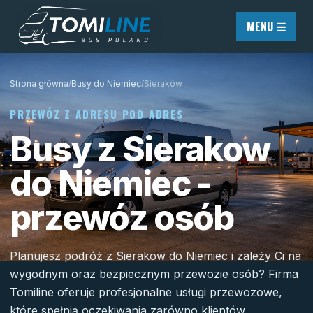
Przejdź do treści
MENU ☰
Strona główna
/
Busy do Niemiec
/
Sieraków
PRZEWÓZ Z ADRESU POD ADRES
Busy z Sierakow
do Niemiec -
przewóz osób
Planujesz podróż z Sierakow do Niemiec i zależy Ci na
wygodnym oraz bezpiecznym przewozie osób? Firma
Tomiline oferuje profesjonalne usługi przewozowe,
które spełnią oczekiwania zarówno klientów