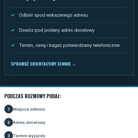
Odbiór spod wskazanego adresu
Dowóz pod podany adres docelowy
Termin, cenę i bagaż potwierdzamy telefonicznie
SPRAWDŹ ORIENTACYJNY CENNIK
→
PODCZAS ROZMOWY PODAJ:
Miejsce odbioru
1
Adres docelowy
2
Termin wyjazdu
3