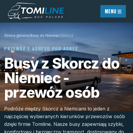
Przejdź do treści
MENU ☰
Strona główna
/
Busy do Niemiec
/
Skórcz
PRZEWÓZ Z ADRESU POD ADRES
Busy z Skorcz do
Niemiec -
przewóz osób
Podróże między Skorcz a Niemcami to jeden z
najczęściej wybieranych kierunków przewozów osób
dzięki firmie Tomiline. Nasze busy zapewniają szybki,
komfortowy i bezpieczny transport, dostosowany do