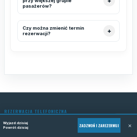
przy większej grupie
pasażerów?
Czy można zmienić termin
rezerwacji?
REZERWACJA TELEFONICZNA
Zarezerwuj bus do
Wyjazd:
dzisiaj
×
ZADZWOŃ I ZAREZERWUJ
Powrót:
dzisiaj
Niemiec