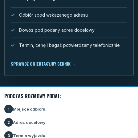
Odbiór spod wskazanego adresu
Dowóz pod podany adres docelowy
Termin, cenę i bagaż potwierdzamy telefonicznie
SPRAWDŹ ORIENTACYJNY CENNIK
→
PODCZAS ROZMOWY PODAJ:
Miejsce odbioru
1
Adres docelowy
2
Termin wyjazdu
3