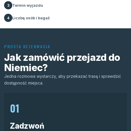
Termin wyjazdu
3
Liczbę osób i bagaż
4
PROSTA REZERWACJA
Jak zamówić przejazd do
Niemiec?
Jedna rozmowa wystarczy, aby przekazać trasę i sprawdzić
dostępność miejsca.
01
Zadzwoń