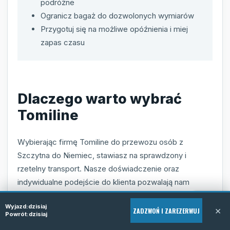
podróżne
Ogranicz bagaż do dozwolonych wymiarów
Przygotuj się na możliwe opóźnienia i miej
zapas czasu
Dlaczego warto wybrać
Tomiline
Wybierając firmę Tomiline do przewozu osób z
Szczytna do Niemiec, stawiasz na sprawdzony i
rzetelny transport. Nasze doświadczenie oraz
indywidualne podejście do klienta pozwalają nam
oferować usługi na najwyższym poziomie,
Wyjazd:
dzisiaj
dostosowane do oczekiwań nawet najbardziej
×
ZADZWOŃ I ZAREZERWUJ
Powrót:
dzisiaj
wymagających pasażerów. Dzięki nowoczesnym