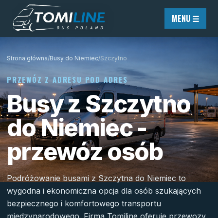
Przejdź do treści
MENU ☰
Strona główna
/
Busy do Niemiec
/
Szczytno
PRZEWÓZ Z ADRESU POD ADRES
Busy z Szczytno
do Niemiec -
przewóz osób
Podróżowanie busami z Szczytna do Niemiec to
wygodna i ekonomiczna opcja dla osób szukających
bezpiecznego i komfortowego transportu
międzynarodowego. Firma Tomiline oferuje przewozy