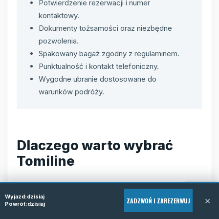
Potwierdzenie rezerwacji i numer
kontaktowy.
Dokumenty tożsamości oraz niezbędne
pozwolenia.
Spakowany bagaż zgodny z regulaminem.
Punktualność i kontakt telefoniczny.
Wygodne ubranie dostosowane do
warunków podróży.
Dlaczego warto wybrać
Tomiline
Tomiline to sprawdzony przewoźnik, który łączy
Wyjazd:
dzisiaj
komfort, bezpieczeństwo i atrakcyjne ceny na trasie z
×
ZADZWOŃ I ZAREZERWUJ
Powrót:
dzisiaj
Torun do miasta Dortmund w Niemczech. Nasza firma