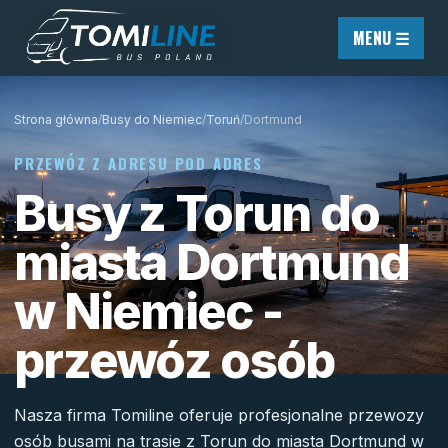
Przejdź do treści
MENU ☰
Strona główna
/
Busy do Niemiec
/
Toruń
/
Dortmund
PRZEWÓZ Z ADRESU POD ADRES
Busy z Torun do
miasta Dortmund
w Niemiec -
przewóz osób
Nasza firma Tomiline oferuje profesjonalne przewozy
osób busami na trasie z Torun do miasta Dortmund w