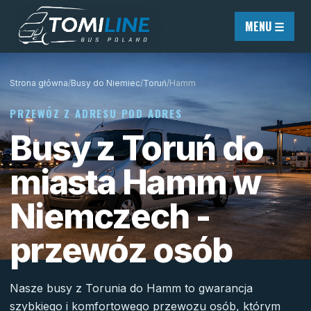
Przejdź do treści
MENU ☰
Strona główna
/
Busy do Niemiec
/
Toruń
/
Hamm
PRZEWÓZ Z ADRESU POD ADRES
Busy z Toruń do
miasta Hamm w
Niemczech -
przewóz osób
Nasze busy z Torunia do Hamm to gwarancja
szybkiego i komfortowego przewozu osób, którym