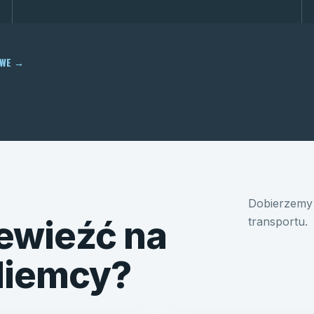
OWE
→
Dobierzemy 
ewieźć na
transportu.
 Niemcy?