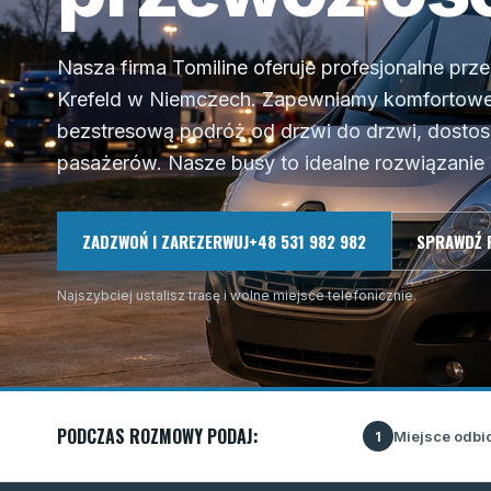
Nasza firma Tomiline oferuje profesjonalne pr
Krefeld w Niemczech. Zapewniamy komfortowe i
bezstresową podróż od drzwi do drzwi, dosto
pasażerów. Nasze busy to idealne rozwiązanie 
ZADZWOŃ I ZAREZERWUJ
+48 531 982 982
SPRAWDŹ 
Najszybciej ustalisz trasę i wolne miejsce telefonicznie.
PODCZAS ROZMOWY PODAJ:
Miejsce odbi
1