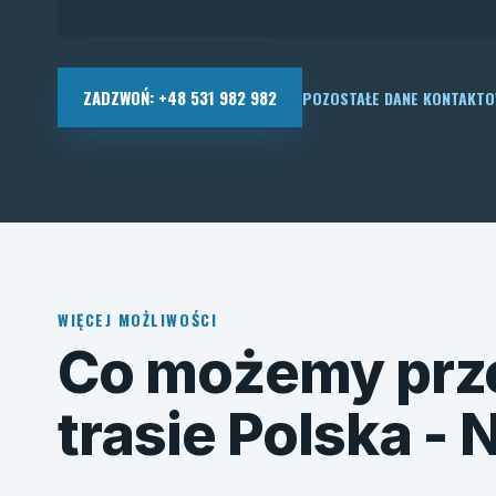
ZADZWOŃ: +48 531 982 982
POZOSTAŁE DANE KONTAKT
WIĘCEJ MOŻLIWOŚCI
Co możemy prz
trasie Polska -