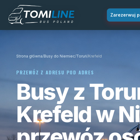
Przejdź do treści
Zarezerwuj p
Strona główna
/
Busy do Niemiec
/
Toruń
/
Krefeld
PRZEWÓZ Z ADRESU POD ADRES
Busy z Toru
Krefeld w N
przewóz os