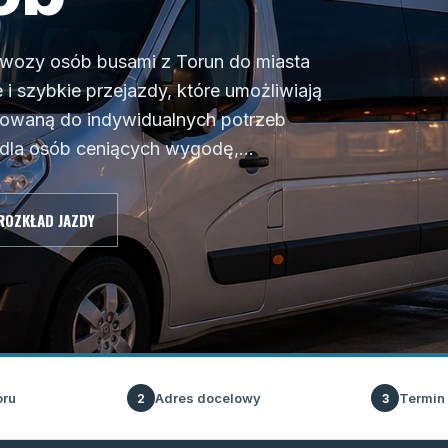
zewozy osób busami z Torun do miasta
 szybkie przejazdy, które umożliwiają
sowaną do indywidualnych potrzeb
dla osób ceniących wygodę,...
ROZKŁAD JAZDY
oru
Adres docelowy
Termin
2
3