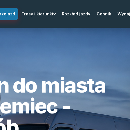
rzejazd
Trasy i kierunki
Rozkład jazdy
Cennik
Wyna
n do miasta
iemiec -
ób