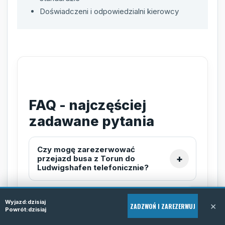
Doświadczeni i odpowiedzialni kierowcy
FAQ - najczęściej
zadawane pytania
Czy mogę zarezerwować
przejazd busa z Torun do
Ludwigshafen telefonicznie?
Wyjazd:
dzisiaj
Jakie są warunki przewozu
×
ZADZWOŃ I ZAREZERWUJ
Powrót:
dzisiaj
bagażu?