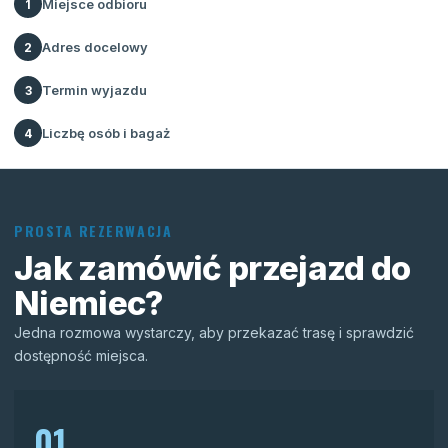
Miejsce odbioru
1
Adres docelowy
2
Termin wyjazdu
3
Liczbę osób i bagaż
4
PROSTA REZERWACJA
Jak zamówić przejazd do
Niemiec?
Jedna rozmowa wystarczy, aby przekazać trasę i sprawdzić
dostępność miejsca.
01