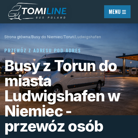
Przejdź do treści
MENU ☰
Strona główna
/
Busy do Niemiec
/
Toruń
/
Ludwigshafen
PRZEWÓZ Z ADRESU POD ADRES
Busy z Torun do
miasta
Ludwigshafen w
Niemiec -
przewóz osób