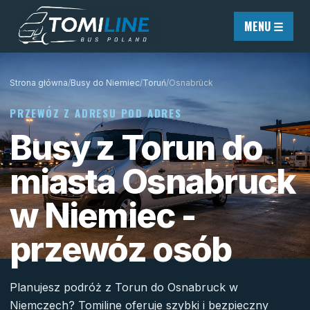
Przejdź do treści
MENU ☰
Strona główna
/
Busy do Niemiec
/
Toruń
/
Osnabrück
PRZEWÓZ Z ADRESU POD ADRES
Busy z Torun do
miasta Osnabruck
w Niemiec -
przewóz osób
Planujesz podróż z Torun do Osnabruck w
Niemczech? Tomiline oferuje szybki i bezpieczny