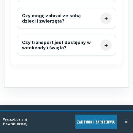
Czy mogę zabrać ze sobą
dzieci i zwierzęta?
Czy transport jest dostępny w
weekendy i święta?
Wyjazd:
dzisiaj
×
ZADZWOŃ I ZAREZERWUJ
REZERWACJA TELEFONICZNA
Powrót:
dzisiaj