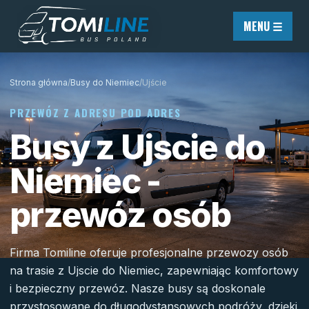
Przejdź do treści
MENU ☰
Strona główna
/
Busy do Niemiec
/
Ujście
PRZEWÓZ Z ADRESU POD ADRES
Busy z Ujscie do
Niemiec -
przewóz osób
Firma Tomiline oferuje profesjonalne przewozy osób
na trasie z Ujscie do Niemiec, zapewniając komfortowy
i bezpieczny przewóz. Nasze busy są doskonale
przystosowane do długodystansowych podróży, dzięki