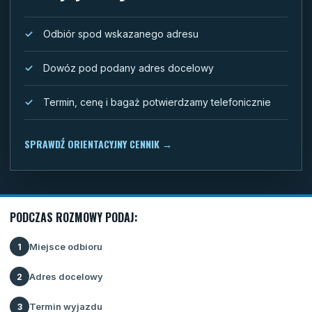
Odbiór spod wskazanego adresu
Dowóz pod podany adres docelowy
Termin, cenę i bagaż potwierdzamy telefonicznie
SPRAWDŹ ORIENTACYJNY CENNIK
→
PODCZAS ROZMOWY PODAJ:
Miejsce odbioru
1
Adres docelowy
2
Termin wyjazdu
3