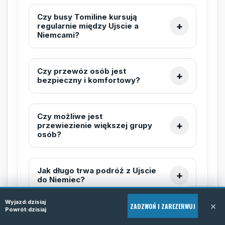
Czy busy Tomiline kursują
regularnie między Ujscie a
Niemcami?
Czy przewóz osób jest
bezpieczny i komfortowy?
Czy możliwe jest
przewiezienie większej grupy
osób?
Jak długo trwa podróż z Ujscie
do Niemiec?
Wyjazd:
dzisiaj
×
ZADZWOŃ I ZAREZERWUJ
Powrót:
dzisiaj
Czy można zmienić rezerwację
po jej potwierdzeniu?